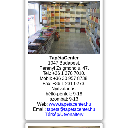
TapétaCenter
1047 Budapest,
Perényi Zsigmond u. 47.
Tel.: +36 1 370 7010.
Mobil: +36 30 957 8738.
Fax: +36 1 231 0273.
Nyitvatartás:
hétfő-péntek: 9-18
szombat: 9-13
Web:
www.tapetacenter.hu
Email:
tapeta@tapetacenter.hu
Térkép/Útvonalterv