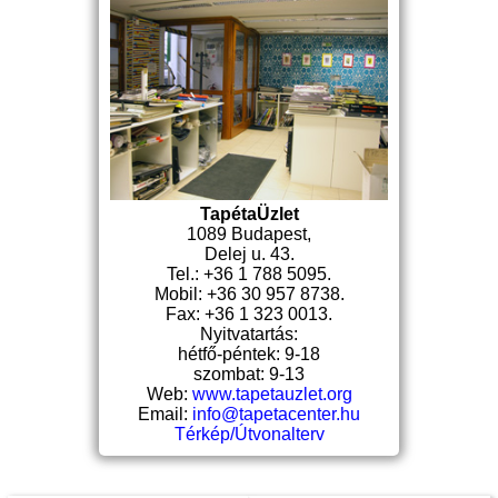
TapétaÜzlet
1089 Budapest,
Delej u. 43.
Tel.: +36 1 788 5095.
Mobil: +36 30 957 8738.
Fax: +36 1 323 0013.
Nyitvatartás:
hétfő-péntek: 9-18
szombat: 9-13
Web:
www.tapetauzlet.org
Email:
info@tapetacenter.hu
Térkép/Útvonalterv