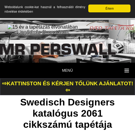
Weboldalunk cookie-kat használ a felhasználói élmény
Értem
növelése érdekében
A tapétázás élvonalában.
MENÜ
⇨KATTINSTON ÉS KÉRJEN TŐLÜNK AJÁNLATOT!
⇦
Swedisch Designers
katalógus 2061
cikkszámú tapétája