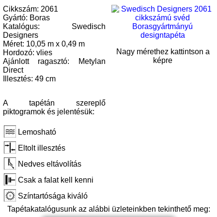
Cikkszám: 2061
Gyártó: Boras
Katalógus: Swedisch
Designers
Méret: 10,05 m x 0,49 m
Nagy mérethez kattintson a
Hordozó: vlies
képre
Ajánlott ragasztó: Metylan
Direct
Illesztés: 49 cm
A tapétán szereplő
piktogramok és jelentésük:
Lemosható
Eltolt illesztés
Nedves eltávolítás
Csak a falat kell kenni
Színtartósága kiváló
Tapétakatalógusunk az alábbi üzleteinkben tekinthető meg: