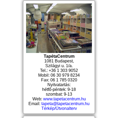
TapétaCentrum
1081 Budapest,
Szilágyi u. 1/a.
Tel.: +36 1 303 9052
Mobil: 06 30 979 8234
Fax: 06 1 785 0320
Nyitvatartás:
hétfő-péntek: 9-18
szombat: 9-13
Web:
www.tapetacentrum.hu
Email:
tapeta@tapetacentrum.hu
Térkép/Útvonalterv