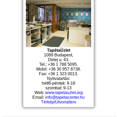
TapétaÜzlet
1089 Budapest,
Delej u. 43.
Tel.: +36 1 788 5095.
Mobil: +36 30 957 8738.
Fax: +36 1 323 0013.
Nyitvatartás:
hétfő-péntek: 9-18
szombat: 9-13
Web:
www.tapetauzlet.org
Email:
info@tapetacenter.hu
Térkép/Útvonalterv