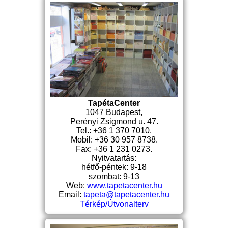
TapétaCenter
1047 Budapest,
Perényi Zsigmond u. 47.
Tel.: +36 1 370 7010.
Mobil: +36 30 957 8738.
Fax: +36 1 231 0273.
Nyitvatartás:
hétfő-péntek: 9-18
szombat: 9-13
Web:
www.tapetacenter.hu
Email:
tapeta@tapetacenter.hu
Térkép/Útvonalterv