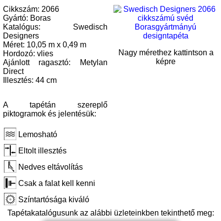
Cikkszám: 2066
Gyártó: Boras
Katalógus: Swedisch
Designers
Méret: 10,05 m x 0,49 m
Nagy mérethez kattintson a
Hordozó: vlies
képre
Ajánlott ragasztó: Metylan
Direct
Illesztés: 44 cm
A tapétán szereplő
piktogramok és jelentésük:
Lemosható
Eltolt illesztés
Nedves eltávolítás
Csak a falat kell kenni
Színtartósága kiváló
Tapétakatalógusunk az alábbi üzleteinkben tekinthető meg: