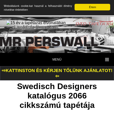
Weboldalunk cookie-kat használ a felhasználói élmény
Értem
növelése érdekében
A tapétázás élvonalában.
MENÜ
⇨KATTINSTON ÉS KÉRJEN TŐLÜNK AJÁNLATOT!
⇦
Swedisch Designers
katalógus 2066
cikkszámú tapétája