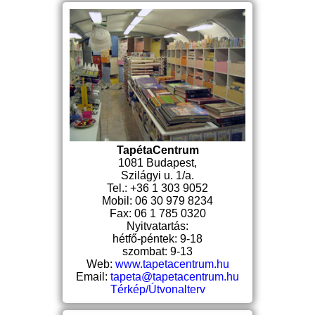
TapétaCentrum
1081 Budapest,
Szilágyi u. 1/a.
Tel.: +36 1 303 9052
Mobil: 06 30 979 8234
Fax: 06 1 785 0320
Nyitvatartás:
hétfő-péntek: 9-18
szombat: 9-13
Web:
www.tapetacentrum.hu
Email:
tapeta@tapetacentrum.hu
Térkép/Útvonalterv