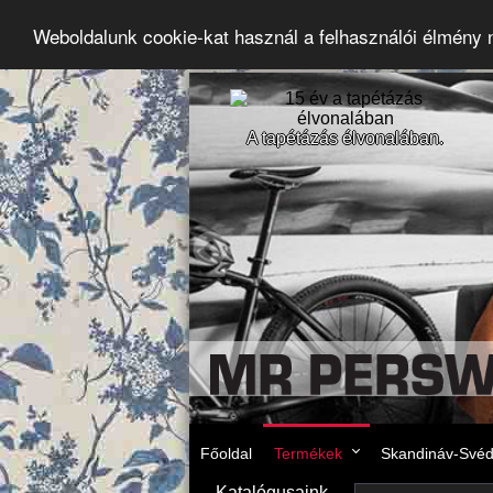
Weboldalunk cookie-kat használ a felhasználói élmény
A tapétázás élvonalában.
Főoldal
Termékek
Skandináv-Svéd 
Katalógusaink