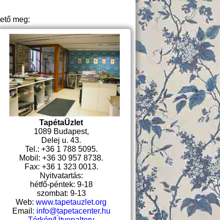
hető meg:
TapétaÜzlet
1089 Budapest,
Delej u. 43.
Tel.: +36 1 788 5095.
Mobil: +36 30 957 8738.
Fax: +36 1 323 0013.
Nyitvatartás:
hétfő-péntek: 9-18
szombat: 9-13
Web:
www.tapetauzlet.org
Email:
info@tapetacenter.hu
Térkép/Útvonalterv