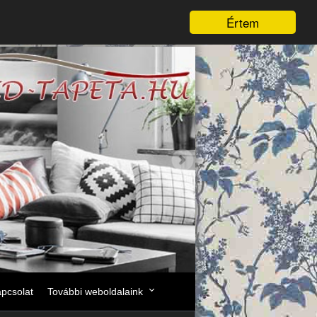
Értem
pcsolat
További weboldalaink