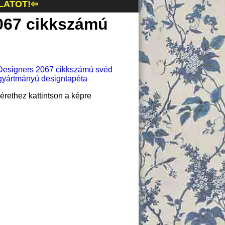
LATOT!⇦
067 cikkszámú
rethez kattintson a képre