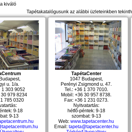
a kiváló
Tapétakatalógusunk az alábbi üzleteinkben tekint
aCentrum
TapétaCenter
Budapest,
1047 Budapest,
yi u. 1/a.
Perényi Zsigmond u. 47.
6 1 303 9052
Tel.: +36 1 370 7010.
6 30 979 8234
Mobil: +36 30 957 8738.
 1 785 0320
Fax: +36 1 231 0273.
vatartás:
Nyitvatartás:
éntek: 9-18
hétfő-péntek: 9-18
bat: 9-13
szombat: 9-13
apetacentrum.hu
Web:
www.tapetacenter.hu
@tapetacentrum.hu
Email:
tapeta@tapetacenter.hu
Útvonalterv
Térkép/Útvonalterv