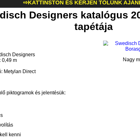
⇨KATTINSTON ÉS KÉRJEN TŐLÜNK AJÁN
disch Designers katalógus 2
tapétája
disch Designers
Nagy mé
x 0,49 m
ó: Metylan Direct
plő piktogramok és jelentésük:
és
olítás
kell kenni