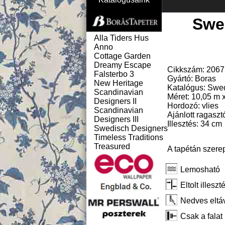
Swe
Alla Tiders Hus
Anno
Cottage Garden
Dreamy Escape
Cikkszám: 2067
Falsterbo 3
Gyártó: Boras
New Heritage
Katalógus: Swe
Scandinavian
Méret: 10,05 m 
Designers II
Hordozó: vlies
Scandinavian
Ajánlott ragaszt
Designers III
Illesztés: 34 cm
Swedisch Designers
Timeless Traditions
Treasured
A tapétán szere
Lemosható
Eltolt illeszt
Nedves eltáv
Csak a falat 