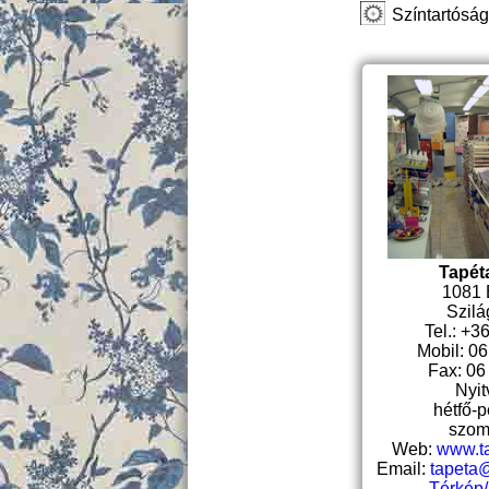
Színtartóság
Tapét
1081 
Szilág
Tel.: +3
Mobil: 0
Fax: 06
Nyit
hétfő-p
szom
Web:
www.t
Email:
tapeta
Térkép/