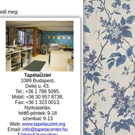
hető meg:
TapétaÜzlet
1089 Budapest,
Delej u. 43.
Tel.: +36 1 788 5095.
Mobil: +36 30 957 8738.
Fax: +36 1 323 0013.
Nyitvatartás:
hétfő-péntek: 9-18
szombat: 9-13
Web:
www.tapetauzlet.org
Email:
info@tapetacenter.hu
Térkép/Útvonalterv