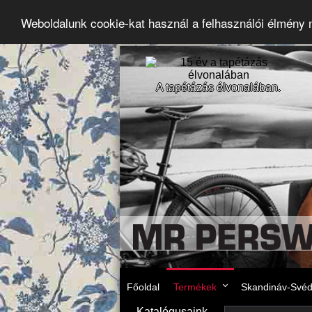
Weboldalunk cookie-kat használ a felhasználói élmény
A tapétázás élvonalában.
Főoldal
Termékek
Skandináv-Svéd 
Katalógusaink