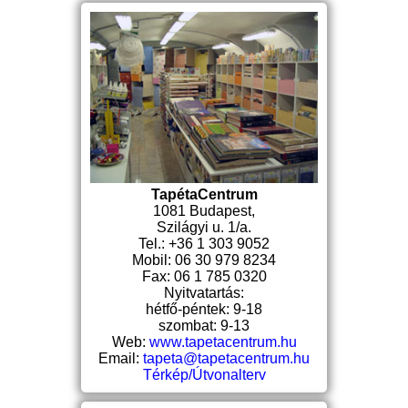
TapétaCentrum
1081 Budapest,
Szilágyi u. 1/a.
Tel.: +36 1 303 9052
Mobil: 06 30 979 8234
Fax: 06 1 785 0320
Nyitvatartás:
hétfő-péntek: 9-18
szombat: 9-13
Web:
www.tapetacentrum.hu
Email:
tapeta@tapetacentrum.hu
Térkép/Útvonalterv