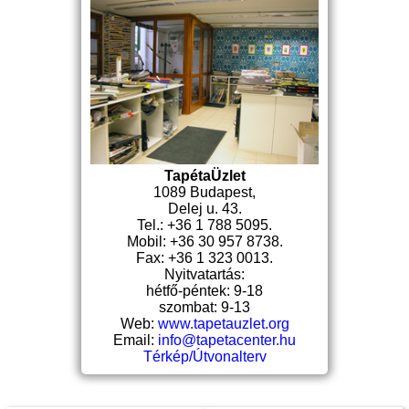
TapétaÜzlet
1089 Budapest,
Delej u. 43.
Tel.: +36 1 788 5095.
Mobil: +36 30 957 8738.
Fax: +36 1 323 0013.
Nyitvatartás:
hétfő-péntek: 9-18
szombat: 9-13
Web:
www.tapetauzlet.org
Email:
info@tapetacenter.hu
Térkép/Útvonalterv