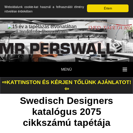
Weboldalunk cookie-kat használ a felhasználói élmény
Értem
növelése érdekében
A tapétázás élvonalában.
MENÜ
⇨KATTINSTON ÉS KÉRJEN TŐLÜNK AJÁNLATOT!
⇦
Swedisch Designers
katalógus 2075
cikkszámú tapétája