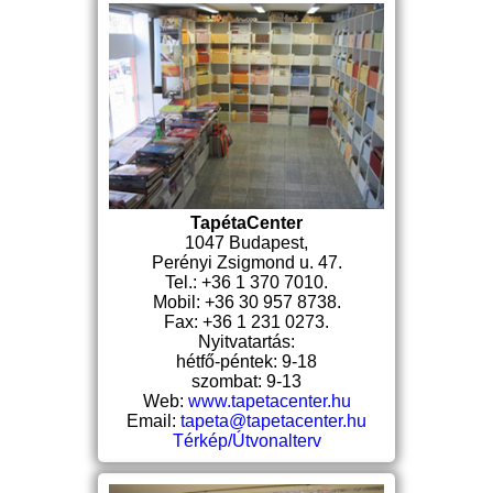
TapétaCenter
1047 Budapest,
Perényi Zsigmond u. 47.
Tel.: +36 1 370 7010.
Mobil: +36 30 957 8738.
Fax: +36 1 231 0273.
Nyitvatartás:
hétfő-péntek: 9-18
szombat: 9-13
Web:
www.tapetacenter.hu
Email:
tapeta@tapetacenter.hu
Térkép/Útvonalterv