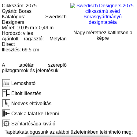
Cikkszám: 2075
Gyártó: Boras
Katalógus: Swedisch
Designers
Méret: 10,05 m x 0,49 m
Nagy mérethez kattintson a
Hordozó: vlies
képre
Ajánlott ragasztó: Metylan
Direct
Illesztés: 69.5 cm
A tapétán szereplő
piktogramok és jelentésük:
Lemosható
Eltolt illesztés
Nedves eltávolítás
Csak a falat kell kenni
Színtartósága kiváló
Tapétakatalógusunk az alábbi üzleteinkben tekinthető meg: