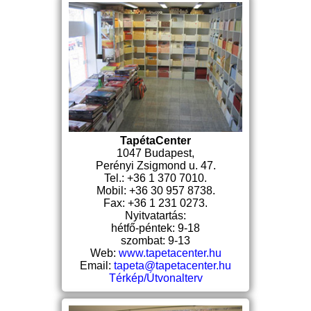
TapétaCenter
1047 Budapest,
Perényi Zsigmond u. 47.
Tel.: +36 1 370 7010.
Mobil: +36 30 957 8738.
Fax: +36 1 231 0273.
Nyitvatartás:
hétfő-péntek: 9-18
szombat: 9-13
Web:
www.tapetacenter.hu
Email:
tapeta@tapetacenter.hu
Térkép/Útvonalterv