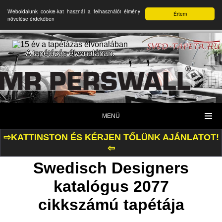
Weboldalunk cookie-kat használ a felhasználói élmény
Értem
növelése érdekében
A tapétázás élvonalában.
MENÜ
⇨KATTINSTON ÉS KÉRJEN TŐLÜNK AJÁNLATOT!
⇦
Swedisch Designers
katalógus 2077
cikkszámú tapétája