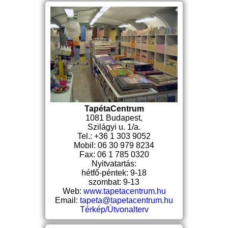
TapétaCentrum
1081 Budapest,
Szilágyi u. 1/a.
Tel.: +36 1 303 9052
Mobil: 06 30 979 8234
Fax: 06 1 785 0320
Nyitvatartás:
hétfő-péntek: 9-18
szombat: 9-13
Web:
www.tapetacentrum.hu
Email:
tapeta@tapetacentrum.hu
Térkép/Útvonalterv