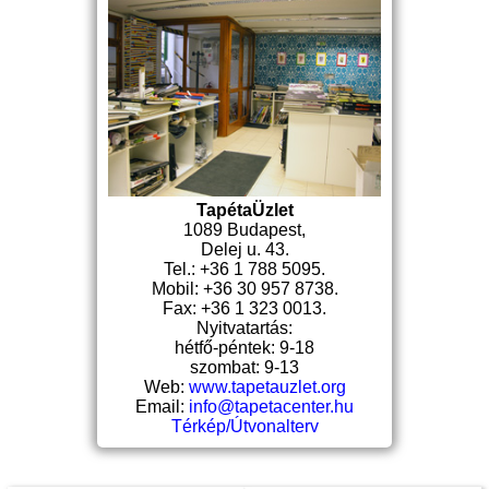
TapétaÜzlet
1089 Budapest,
Delej u. 43.
Tel.: +36 1 788 5095.
Mobil: +36 30 957 8738.
Fax: +36 1 323 0013.
Nyitvatartás:
hétfő-péntek: 9-18
szombat: 9-13
Web:
www.tapetauzlet.org
Email:
info@tapetacenter.hu
Térkép/Útvonalterv