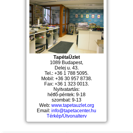
TapétaÜzlet
1089 Budapest,
Delej u. 43.
Tel.: +36 1 788 5095.
Mobil: +36 30 957 8738.
Fax: +36 1 323 0013.
Nyitvatartás:
hétfő-péntek: 9-18
szombat: 9-13
Web:
www.tapetauzlet.org
Email:
info@tapetacenter.hu
Térkép/Útvonalterv