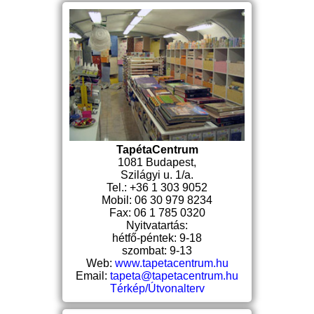
TapétaCentrum
1081 Budapest,
Szilágyi u. 1/a.
Tel.: +36 1 303 9052
Mobil: 06 30 979 8234
Fax: 06 1 785 0320
Nyitvatartás:
hétfő-péntek: 9-18
szombat: 9-13
Web:
www.tapetacentrum.hu
Email:
tapeta@tapetacentrum.hu
Térkép/Útvonalterv