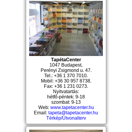
TapétaCenter
1047 Budapest,
Perényi Zsigmond u. 47.
Tel.: +36 1 370 7010.
Mobil: +36 30 957 8738.
Fax: +36 1 231 0273.
Nyitvatartás:
hétfő-péntek: 9-18
szombat: 9-13
Web:
www.tapetacenter.hu
Email:
tapeta@tapetacenter.hu
Térkép/Útvonalterv