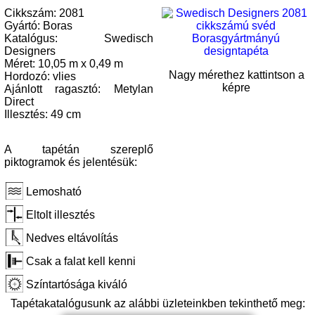
Cikkszám: 2081
Gyártó: Boras
Katalógus: Swedisch
Designers
Méret: 10,05 m x 0,49 m
Nagy mérethez kattintson a
Hordozó: vlies
képre
Ajánlott ragasztó: Metylan
Direct
Illesztés: 49 cm
A tapétán szereplő
piktogramok és jelentésük:
Lemosható
Eltolt illesztés
Nedves eltávolítás
Csak a falat kell kenni
Színtartósága kiváló
Tapétakatalógusunk az alábbi üzleteinkben tekinthető meg: