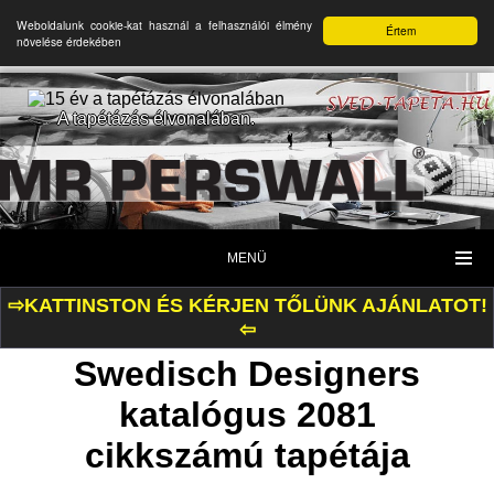
Weboldalunk cookie-kat használ a felhasználói élmény
Értem
növelése érdekében
A tapétázás élvonalában.
MENÜ
⇨KATTINSTON ÉS KÉRJEN TŐLÜNK AJÁNLATOT!
⇦
Swedisch Designers
katalógus 2081
cikkszámú tapétája