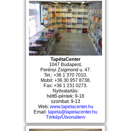
TapétaCenter
1047 Budapest,
Perényi Zsigmond u. 47.
Tel.: +36 1 370 7010.
Mobil: +36 30 957 8738.
Fax: +36 1 231 0273.
Nyitvatartás:
hétfő-péntek: 9-18
szombat: 9-13
Web:
www.tapetacenter.hu
Email:
tapeta@tapetacenter.hu
Térkép/Útvonalterv