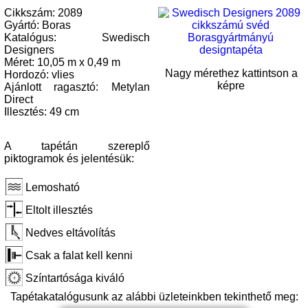
Cikkszám: 2089
Gyártó: Boras
Katalógus: Swedisch
Designers
Méret: 10,05 m x 0,49 m
Nagy mérethez kattintson a
Hordozó: vlies
képre
Ajánlott ragasztó: Metylan
Direct
Illesztés: 49 cm
A tapétán szereplő
piktogramok és jelentésük:
Lemosható
Eltolt illesztés
Nedves eltávolítás
Csak a falat kell kenni
Színtartósága kiváló
Tapétakatalógusunk az alábbi üzleteinkben tekinthető meg: