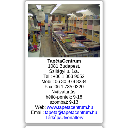
TapétaCentrum
1081 Budapest,
Szilágyi u. 1/a.
Tel.: +36 1 303 9052
Mobil: 06 30 979 8234
Fax: 06 1 785 0320
Nyitvatartás:
hétfő-péntek: 9-18
szombat: 9-13
Web:
www.tapetacentrum.hu
Email:
tapeta@tapetacentrum.hu
Térkép/Útvonalterv