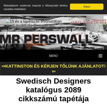
Weboldalunk cookie-kat használ a felhasználói élmény
Értem
növelése érdekében
A tapétázás élvonalában.
MENÜ
⇨KATTINSTON ÉS KÉRJEN TŐLÜNK AJÁNLATOT!
⇦
Swedisch Designers
katalógus 2089
cikkszámú tapétája