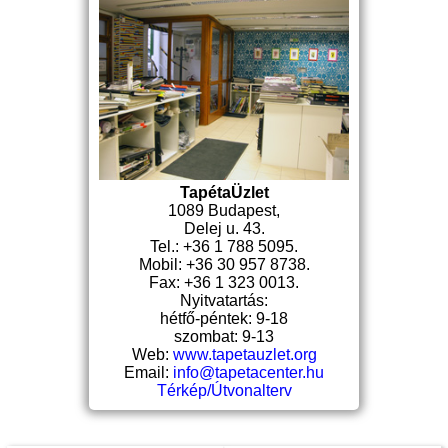
TapétaÜzlet
1089 Budapest,
Delej u. 43.
Tel.: +36 1 788 5095.
Mobil: +36 30 957 8738.
Fax: +36 1 323 0013.
Nyitvatartás:
hétfő-péntek: 9-18
szombat: 9-13
Web:
www.tapetauzlet.org
Email:
info@tapetacenter.hu
Térkép/Útvonalterv