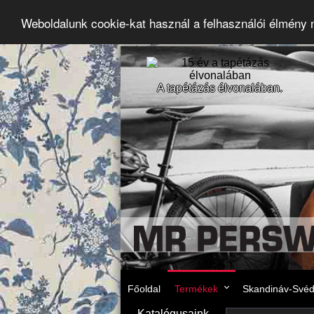
Weboldalunk cookie-kat használ a felhasználói élmény
A tapétázás élvonalában.
Főoldal
Termékek
Skandináv-Svéd 
Katalógusaink