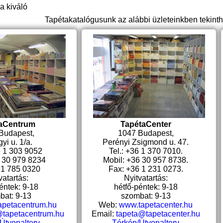
a kiváló
Tapétakatalógusunk az alábbi üzleteinkben tekint
aCentrum
TapétaCenter
Budapest,
1047 Budapest,
yi u. 1/a.
Perényi Zsigmond u. 47.
6 1 303 9052
Tel.: +36 1 370 7010.
6 30 979 8234
Mobil: +36 30 957 8738.
 1 785 0320
Fax: +36 1 231 0273.
vatartás:
Nyitvatartás:
éntek: 9-18
hétfő-péntek: 9-18
bat: 9-13
szombat: 9-13
apetacentrum.hu
Web:
www.tapetacenter.hu
@tapetacentrum.hu
Email:
tapeta@tapetacenter.hu
Útvonalterv
Térkép/Útvonalterv