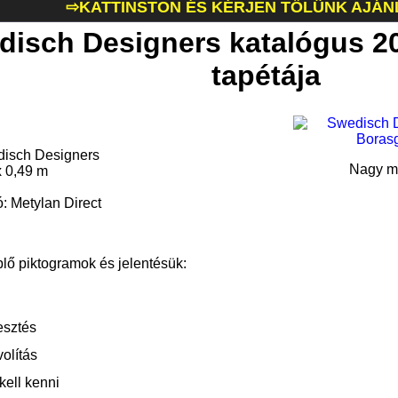
⇨KATTINSTON ÉS KÉRJEN TŐLÜNK AJÁN
disch Designers katalógus 2
tapétája
disch Designers
Nagy mé
x 0,49 m
ó: Metylan Direct
plő piktogramok és jelentésük:
esztés
olítás
kell kenni