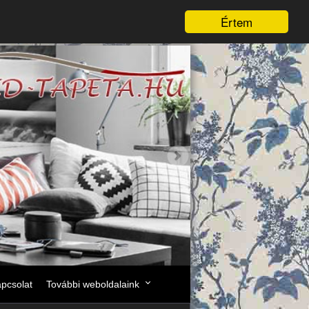
Értem
pcsolat
További weboldalaink