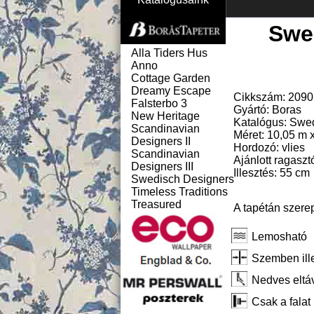
Swe
Alla Tiders Hus
Anno
Cottage Garden
Dreamy Escape
Cikkszám: 2090
Falsterbo 3
Gyártó: Boras
New Heritage
Katalógus: Swe
Scandinavian
Méret: 10,05 m 
Designers II
Hordozó: vlies
Scandinavian
Ajánlott ragaszt
Designers III
Illesztés: 55 cm
Swedisch Designers
Timeless Traditions
Treasured
A tapétán szere
Lemosható
Szemben ill
Nedves eltáv
Csak a falat 