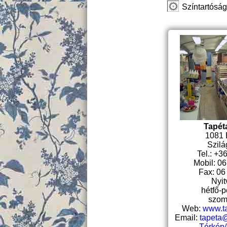
Színtartóság
Tapét
1081 
Szilág
Tel.: +3
Mobil: 0
Fax: 06
Nyit
hétfő-p
szom
Web:
www.t
Email:
tapeta
Térkép/