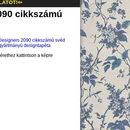
LATOT!⇦
090 cikkszámú
rethez kattintson a képre