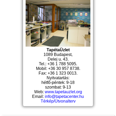
TapétaÜzlet
1089 Budapest,
Delej u. 43.
Tel.: +36 1 788 5095.
Mobil: +36 30 957 8738.
Fax: +36 1 323 0013.
Nyitvatartás:
hétfő-péntek: 9-18
szombat: 9-13
Web:
www.tapetauzlet.org
Email:
info@tapetacenter.hu
Térkép/Útvonalterv