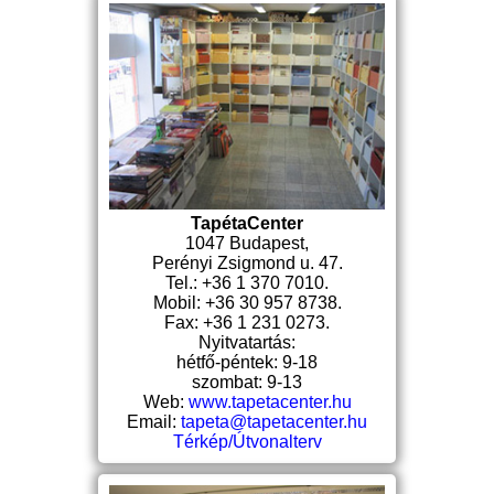
TapétaCenter
1047 Budapest,
Perényi Zsigmond u. 47.
Tel.: +36 1 370 7010.
Mobil: +36 30 957 8738.
Fax: +36 1 231 0273.
Nyitvatartás:
hétfő-péntek: 9-18
szombat: 9-13
Web:
www.tapetacenter.hu
Email:
tapeta@tapetacenter.hu
Térkép/Útvonalterv