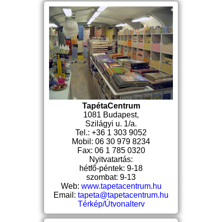
TapétaCentrum
1081 Budapest,
Szilágyi u. 1/a.
Tel.: +36 1 303 9052
Mobil: 06 30 979 8234
Fax: 06 1 785 0320
Nyitvatartás:
hétfő-péntek: 9-18
szombat: 9-13
Web:
www.tapetacentrum.hu
Email:
tapeta@tapetacentrum.hu
Térkép/Útvonalterv