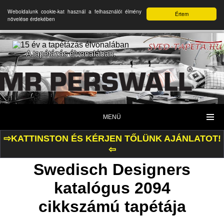
Weboldalunk cookie-kat használ a felhasználói élmény
Értem
növelése érdekében
A tapétázás élvonalában.
MENÜ
⇨KATTINSTON ÉS KÉRJEN TŐLÜNK AJÁNLATOT!
⇦
Swedisch Designers
katalógus 2094
cikkszámú tapétája