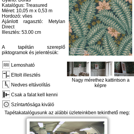
Katalógus: Treasured
Méret: 10,05 m x 0,53 m
Hordozó: vlies
Ajánlott ragasztó: Metylan
Direct
Illesztés: 53.00 cm
A tapétán szereplő
piktogramok és jelentésük:
Lemosható
Eltolt illesztés
Nagy mérethez kattintson a
Nedves eltávolítás
képre
Csak a falat kell kenni
Színtartósága kiváló
Tapétakatalógusunk az alábbi üzleteinkben tekinthető meg: