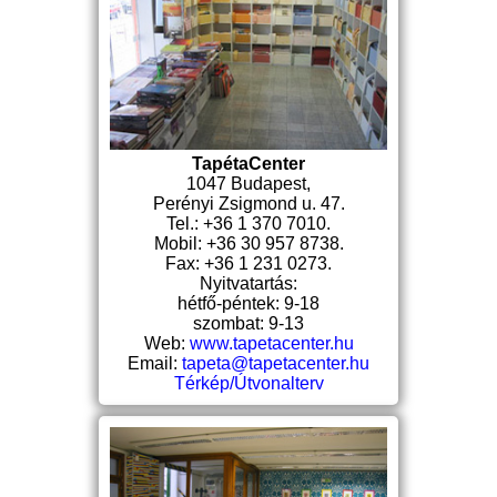
TapétaCenter
1047 Budapest,
Perényi Zsigmond u. 47.
Tel.: +36 1 370 7010.
Mobil: +36 30 957 8738.
Fax: +36 1 231 0273.
Nyitvatartás:
hétfő-péntek: 9-18
szombat: 9-13
Web:
www.tapetacenter.hu
Email:
tapeta@tapetacenter.hu
Térkép/Útvonalterv