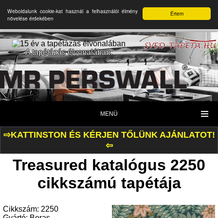
Weboldalunk cookie-kat használ a felhasználói élmény
Értem
növelése érdekében
A tapétázás élvonalában.
MENÜ
⇨KATTINSTON ÉS KÉRJEN TŐLÜNK AJÁNLATOT!
⇦
Treasured katalógus 2250
cikkszámú tapétája
Cikkszám: 2250
Gyártó: Boras