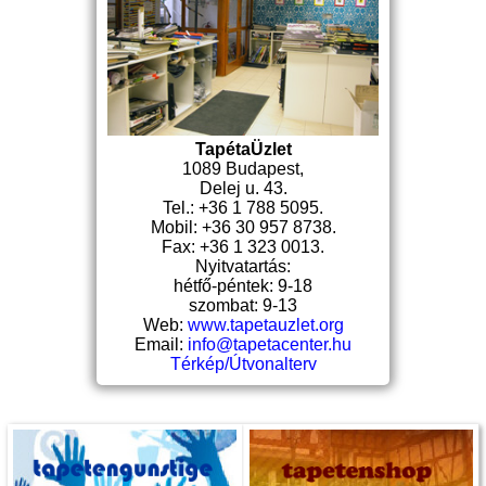
TapétaÜzlet
1089 Budapest,
Delej u. 43.
Tel.: +36 1 788 5095.
Mobil: +36 30 957 8738.
Fax: +36 1 323 0013.
Nyitvatartás:
hétfő-péntek: 9-18
szombat: 9-13
Web:
www.tapetauzlet.org
Email:
info@tapetacenter.hu
Térkép/Útvonalterv