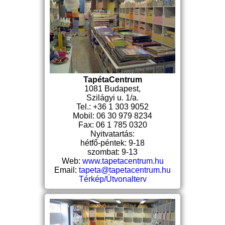
TapétaCentrum
1081 Budapest,
Szilágyi u. 1/a.
Tel.: +36 1 303 9052
Mobil: 06 30 979 8234
Fax: 06 1 785 0320
Nyitvatartás:
hétfő-péntek: 9-18
szombat: 9-13
Web:
www.tapetacentrum.hu
Email:
tapeta@tapetacentrum.hu
Térkép/Útvonalterv