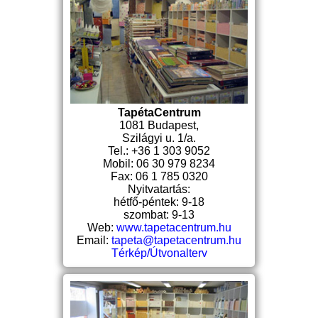
TapétaCentrum
1081 Budapest,
Szilágyi u. 1/a.
Tel.: +36 1 303 9052
Mobil: 06 30 979 8234
Fax: 06 1 785 0320
Nyitvatartás:
hétfő-péntek: 9-18
szombat: 9-13
Web:
www.tapetacentrum.hu
Email:
tapeta@tapetacentrum.hu
Térkép/Útvonalterv