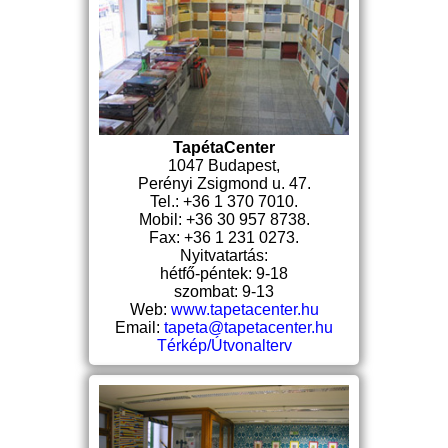
TapétaCenter
1047 Budapest,
Perényi Zsigmond u. 47.
Tel.: +36 1 370 7010.
Mobil: +36 30 957 8738.
Fax: +36 1 231 0273.
Nyitvatartás:
hétfő-péntek: 9-18
szombat: 9-13
Web:
www.tapetacenter.hu
Email:
tapeta@tapetacenter.hu
Térkép/Útvonalterv