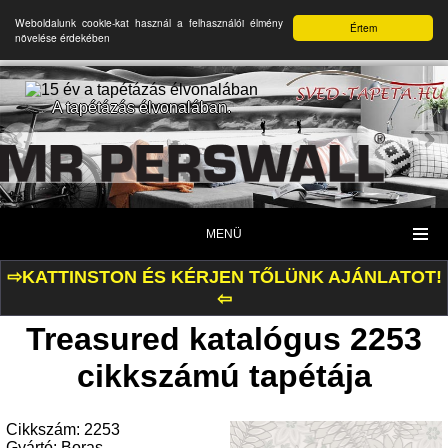
Weboldalunk cookie-kat használ a felhasználói élmény
Értem
növelése érdekében
A tapétázás élvonalában.
MENÜ
⇨KATTINSTON ÉS KÉRJEN TŐLÜNK AJÁNLATOT!
⇦
Treasured katalógus 2253
cikkszámú tapétája
Cikkszám: 2253
Gyártó: Boras