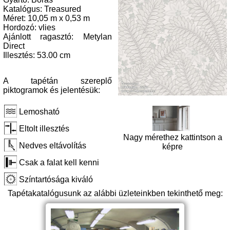
Katalógus: Treasured
Méret: 10,05 m x 0,53 m
Hordozó: vlies
Ajánlott ragasztó: Metylan
Direct
Illesztés: 53.00 cm
A tapétán szereplő
piktogramok és jelentésük:
Lemosható
Eltolt illesztés
Nagy mérethez kattintson a
Nedves eltávolítás
képre
Csak a falat kell kenni
Színtartósága kiváló
Tapétakatalógusunk az alábbi üzleteinkben tekinthető meg: