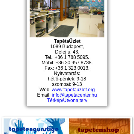
TapétaÜzlet
1089 Budapest,
Delej u. 43.
Tel.: +36 1 788 5095.
Mobil: +36 30 957 8738.
Fax: +36 1 323 0013.
Nyitvatartás:
hétfő-péntek: 9-18
szombat: 9-13
Web:
www.tapetauzlet.org
Email:
info@tapetacenter.hu
Térkép/Útvonalterv