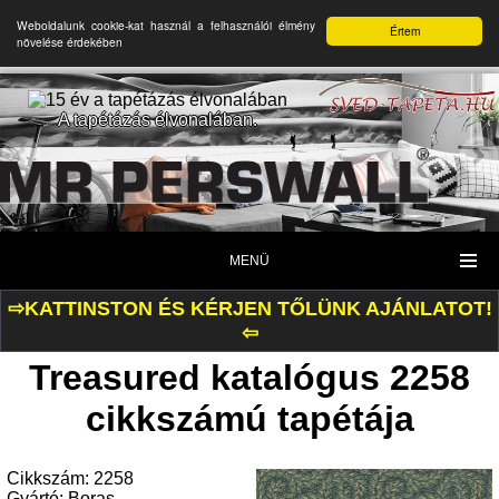
Weboldalunk cookie-kat használ a felhasználói élmény
Értem
növelése érdekében
A tapétázás élvonalában.
MENÜ
⇨KATTINSTON ÉS KÉRJEN TŐLÜNK AJÁNLATOT!
⇦
Treasured katalógus 2258
cikkszámú tapétája
Cikkszám: 2258
Gyártó: Boras