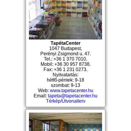
TapétaCenter
1047 Budapest,
Perényi Zsigmond u. 47.
Tel.: +36 1 370 7010.
Mobil: +36 30 957 8738.
Fax: +36 1 231 0273.
Nyitvatartás:
hétfő-péntek: 9-18
szombat: 9-13
Web:
www.tapetacenter.hu
Email:
tapeta@tapetacenter.hu
Térkép/Útvonalterv