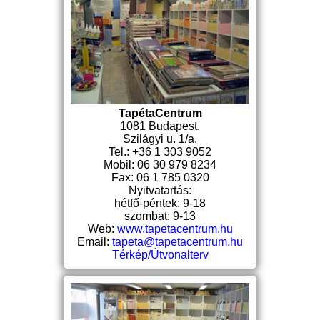
TapétaCentrum
1081 Budapest,
Szilágyi u. 1/a.
Tel.: +36 1 303 9052
Mobil: 06 30 979 8234
Fax: 06 1 785 0320
Nyitvatartás:
hétfő-péntek: 9-18
szombat: 9-13
Web:
www.tapetacentrum.hu
Email:
tapeta@tapetacentrum.hu
Térkép/Útvonalterv