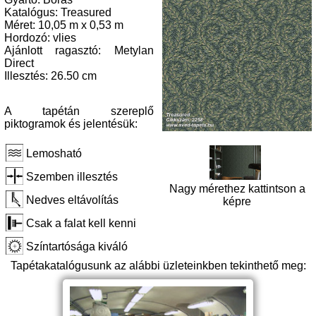
Katalógus: Treasured
Méret: 10,05 m x 0,53 m
Hordozó: vlies
Ajánlott ragasztó: Metylan
Direct
Illesztés: 26.50 cm
A tapétán szereplő
piktogramok és jelentésük:
Lemosható
Szemben illesztés
Nagy mérethez kattintson a
Nedves eltávolítás
képre
Csak a falat kell kenni
Színtartósága kiváló
Tapétakatalógusunk az alábbi üzleteinkben tekinthető meg: