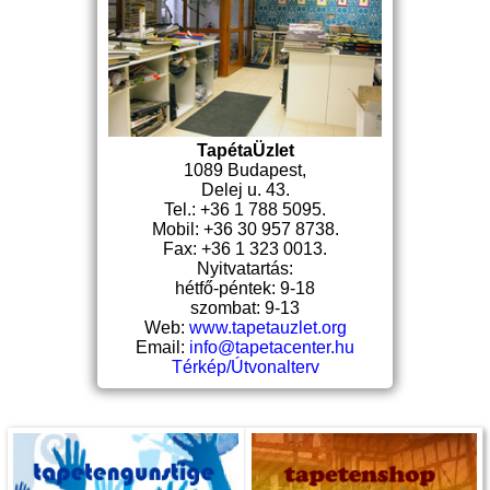
TapétaÜzlet
1089 Budapest,
Delej u. 43.
Tel.: +36 1 788 5095.
Mobil: +36 30 957 8738.
Fax: +36 1 323 0013.
Nyitvatartás:
hétfő-péntek: 9-18
szombat: 9-13
Web:
www.tapetauzlet.org
Email:
info@tapetacenter.hu
Térkép/Útvonalterv