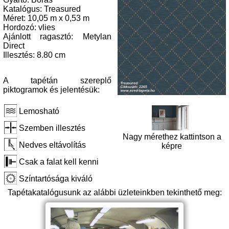
Katalógus: Treasured
Méret: 10,05 m x 0,53 m
Hordozó: vlies
Ajánlott ragasztó: Metylan
Direct
Illesztés: 8.80 cm
A tapétán szereplő
piktogramok és jelentésük:
Lemosható
Szemben illesztés
Nagy mérethez kattintson a
Nedves eltávolítás
képre
Csak a falat kell kenni
Színtartósága kiváló
Tapétakatalógusunk az alábbi üzleteinkben tekinthető meg: