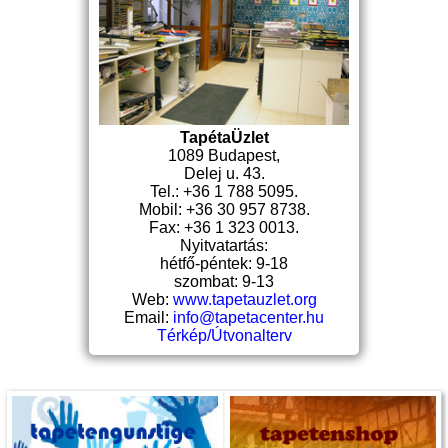
TapétaÜzlet
1089 Budapest,
Delej u. 43.
Tel.: +36 1 788 5095.
Mobil: +36 30 957 8738.
Fax: +36 1 323 0013.
Nyitvatartás:
hétfő-péntek: 9-18
szombat: 9-13
Web:
www.tapetauzlet.org
Email:
info@tapetacenter.hu
Térkép/Útvonalterv