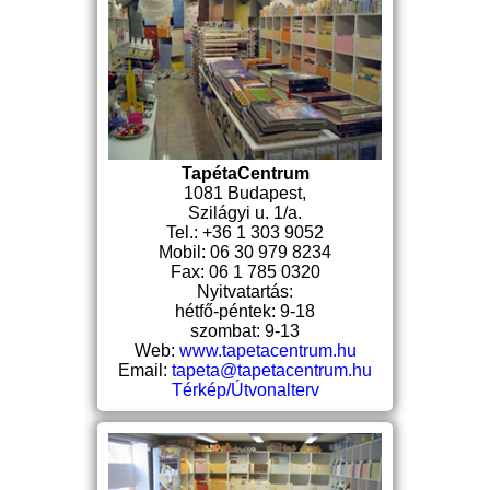
TapétaCentrum
1081 Budapest,
Szilágyi u. 1/a.
Tel.: +36 1 303 9052
Mobil: 06 30 979 8234
Fax: 06 1 785 0320
Nyitvatartás:
hétfő-péntek: 9-18
szombat: 9-13
Web:
www.tapetacentrum.hu
Email:
tapeta@tapetacentrum.hu
Térkép/Útvonalterv