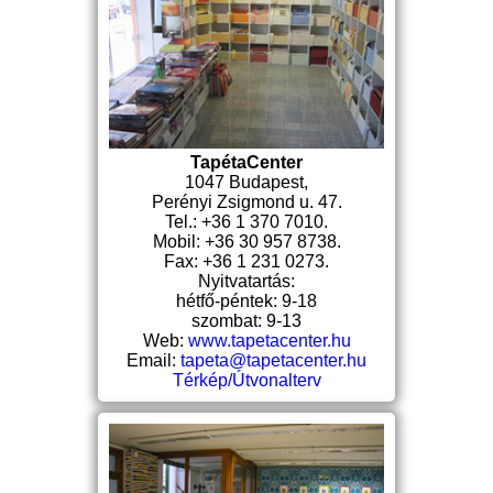
TapétaCenter
1047 Budapest,
Perényi Zsigmond u. 47.
Tel.: +36 1 370 7010.
Mobil: +36 30 957 8738.
Fax: +36 1 231 0273.
Nyitvatartás:
hétfő-péntek: 9-18
szombat: 9-13
Web:
www.tapetacenter.hu
Email:
tapeta@tapetacenter.hu
Térkép/Útvonalterv