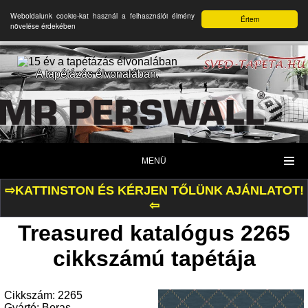
Weboldalunk cookie-kat használ a felhasználói élmény
Értem
növelése érdekében
A tapétázás élvonalában.
MENÜ
⇨KATTINSTON ÉS KÉRJEN TŐLÜNK AJÁNLATOT!
⇦
Treasured katalógus 2265
cikkszámú tapétája
Cikkszám: 2265
Gyártó: Boras