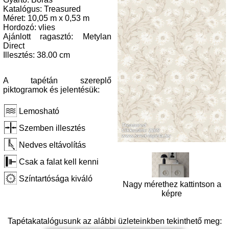
Katalógus: Treasured
Méret: 10,05 m x 0,53 m
Hordozó: vlies
Ajánlott ragasztó: Metylan
Direct
Illesztés: 38.00 cm
A tapétán szereplő
piktogramok és jelentésük:
Lemosható
Szemben illesztés
Nedves eltávolítás
Csak a falat kell kenni
Színtartósága kiváló
Nagy mérethez kattintson a
képre
Tapétakatalógusunk az alábbi üzleteinkben tekinthető meg: