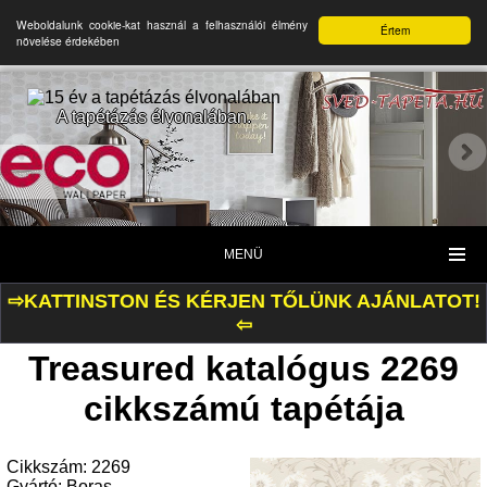
Weboldalunk cookie-kat használ a felhasználói élmény
Értem
növelése érdekében
A tapétázás élvonalában.
MENÜ
⇨KATTINSTON ÉS KÉRJEN TŐLÜNK AJÁNLATOT!
⇦
Treasured katalógus 2269
cikkszámú tapétája
Cikkszám: 2269
Gyártó: Boras