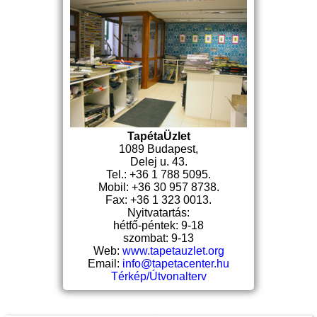
TapétaÜzlet
1089 Budapest,
Delej u. 43.
Tel.: +36 1 788 5095.
Mobil: +36 30 957 8738.
Fax: +36 1 323 0013.
Nyitvatartás:
hétfő-péntek: 9-18
szombat: 9-13
Web:
www.tapetauzlet.org
Email:
info@tapetacenter.hu
Térkép/Útvonalterv