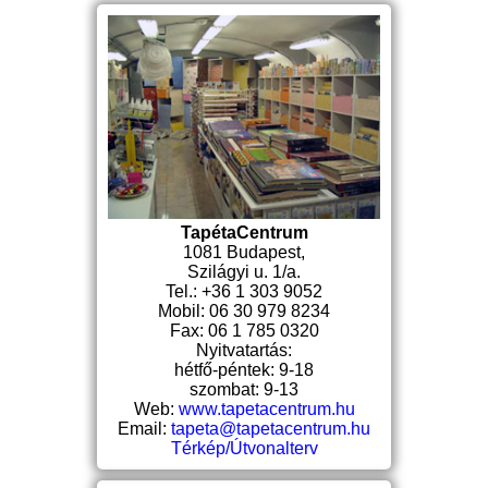
TapétaCentrum
1081 Budapest,
Szilágyi u. 1/a.
Tel.: +36 1 303 9052
Mobil: 06 30 979 8234
Fax: 06 1 785 0320
Nyitvatartás:
hétfő-péntek: 9-18
szombat: 9-13
Web:
www.tapetacentrum.hu
Email:
tapeta@tapetacentrum.hu
Térkép/Útvonalterv