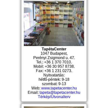
TapétaCenter
1047 Budapest,
Perényi Zsigmond u. 47.
Tel.: +36 1 370 7010.
Mobil: +36 30 957 8738.
Fax: +36 1 231 0273.
Nyitvatartás:
hétfő-péntek: 9-18
szombat: 9-13
Web:
www.tapetacenter.hu
Email:
tapeta@tapetacenter.hu
Térkép/Útvonalterv