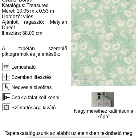
Katalógus: Treasured
Méret: 10,05 m x 0,53 m
Hordozó: vlies
Ajánlott ragasztó: Metylan
Direct
Illesztés: 38.00 cm
A tapétán szereplő
piktogramok és jelentésük:
Lemosható
Szemben illesztés
Nedves eltávolítás
Csak a falat kell kenni
Színtartósága kiváló
Nagy mérethez kattintson a
képre
Tapétakatalógusunk az alábbi üzleteinkben tekinthető meg: