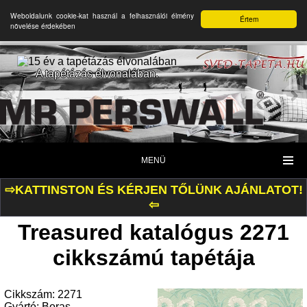
Weboldalunk cookie-kat használ a felhasználói élmény
Értem
növelése érdekében
A tapétázás élvonalában.
MENÜ
⇨KATTINSTON ÉS KÉRJEN TŐLÜNK AJÁNLATOT!
⇦
Treasured katalógus 2271
cikkszámú tapétája
Cikkszám: 2271
Gyártó: Boras