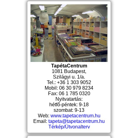
TapétaCentrum
1081 Budapest,
Szilágyi u. 1/a.
Tel.: +36 1 303 9052
Mobil: 06 30 979 8234
Fax: 06 1 785 0320
Nyitvatartás:
hétfő-péntek: 9-18
szombat: 9-13
Web:
www.tapetacentrum.hu
Email:
tapeta@tapetacentrum.hu
Térkép/Útvonalterv