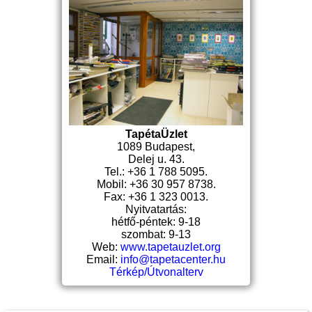
TapétaÜzlet
1089 Budapest,
Delej u. 43.
Tel.: +36 1 788 5095.
Mobil: +36 30 957 8738.
Fax: +36 1 323 0013.
Nyitvatartás:
hétfő-péntek: 9-18
szombat: 9-13
Web:
www.tapetauzlet.org
Email:
info@tapetacenter.hu
Térkép/Útvonalterv