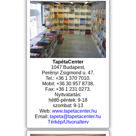
TapétaCenter
1047 Budapest,
Perényi Zsigmond u. 47.
Tel.: +36 1 370 7010.
Mobil: +36 30 957 8738.
Fax: +36 1 231 0273.
Nyitvatartás:
hétfő-péntek: 9-18
szombat: 9-13
Web:
www.tapetacenter.hu
Email:
tapeta@tapetacenter.hu
Térkép/Útvonalterv