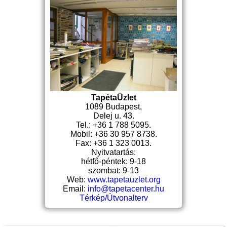
TapétaÜzlet
1089 Budapest,
Delej u. 43.
Tel.: +36 1 788 5095.
Mobil: +36 30 957 8738.
Fax: +36 1 323 0013.
Nyitvatartás:
hétfő-péntek: 9-18
szombat: 9-13
Web:
www.tapetauzlet.org
Email:
info@tapetacenter.hu
Térkép/Útvonalterv