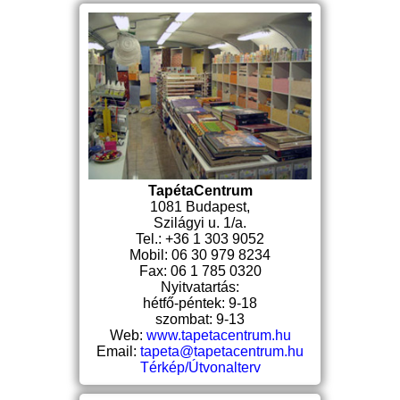
TapétaCentrum
1081 Budapest,
Szilágyi u. 1/a.
Tel.: +36 1 303 9052
Mobil: 06 30 979 8234
Fax: 06 1 785 0320
Nyitvatartás:
hétfő-péntek: 9-18
szombat: 9-13
Web:
www.tapetacentrum.hu
Email:
tapeta@tapetacentrum.hu
Térkép/Útvonalterv