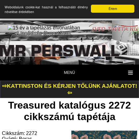
Weboldalunk cookie-kat használ a felhasználói élmény
Értem
növelése érdekében
A tapétázás élvonalában.
MENÜ
⇨KATTINSTON ÉS KÉRJEN TŐLÜNK AJÁNLATOT!
⇦
Treasured katalógus 2272
cikkszámú tapétája
Cikkszám: 2272
Gyártó: Boras