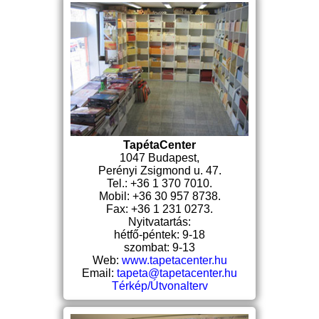
TapétaCenter
1047 Budapest,
Perényi Zsigmond u. 47.
Tel.: +36 1 370 7010.
Mobil: +36 30 957 8738.
Fax: +36 1 231 0273.
Nyitvatartás:
hétfő-péntek: 9-18
szombat: 9-13
Web:
www.tapetacenter.hu
Email:
tapeta@tapetacenter.hu
Térkép/Útvonalterv