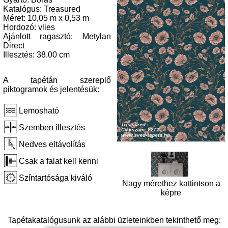
Katalógus: Treasured
Méret: 10,05 m x 0,53 m
Hordozó: vlies
Ajánlott ragasztó: Metylan
Direct
Illesztés: 38.00 cm
A tapétán szereplő
piktogramok és jelentésük:
Lemosható
Szemben illesztés
Nedves eltávolítás
Csak a falat kell kenni
Színtartósága kiváló
Nagy mérethez kattintson a
képre
Tapétakatalógusunk az alábbi üzleteinkben tekinthető meg: