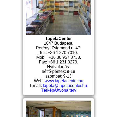
TapétaCenter
1047 Budapest,
Perényi Zsigmond u. 47.
Tel.: +36 1 370 7010.
Mobil: +36 30 957 8738.
Fax: +36 1 231 0273.
Nyitvatartás:
hétfő-péntek: 9-18
szombat: 9-13
Web:
www.tapetacenter.hu
Email:
tapeta@tapetacenter.hu
Térkép/Útvonalterv