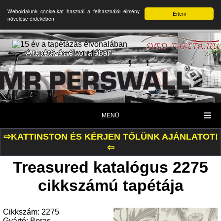
Weboldalunk cookie-kat használ a felhasználói élmény
Értem
növelése érdekében
A tapétázás élvonalában.
MENÜ
⇨KATTINSTON ÉS KÉRJEN TŐLÜNK AJÁNLATOT!
⇦
Treasured katalógus 2275
cikkszámú tapétája
Cikkszám: 2275
Gyártó: Boras