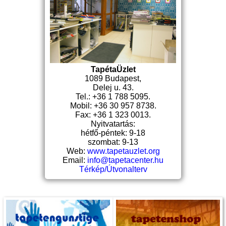
TapétaÜzlet
1089 Budapest,
Delej u. 43.
Tel.: +36 1 788 5095.
Mobil: +36 30 957 8738.
Fax: +36 1 323 0013.
Nyitvatartás:
hétfő-péntek: 9-18
szombat: 9-13
Web:
www.tapetauzlet.org
Email:
info@tapetacenter.hu
Térkép/Útvonalterv