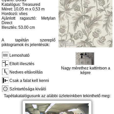
Katalógus: Treasured
Méret: 10,05 m x 0,53 m
Hordozó: vlies
Ajánlott ragasztó: Metylan
Direct
Illesztés: 53.00 cm
A tapétán szereplő
piktogramok és jelentésük:
Lemosható
Eltolt illesztés
Nagy mérethez kattintson a
Nedves eltávolítás
képre
Csak a falat kell kenni
Színtartósága kiváló
Tapétakatalógusunk az alábbi üzleteinkben tekinthető meg: