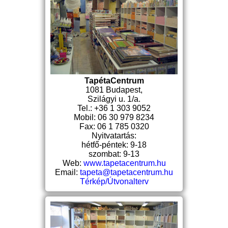
TapétaCentrum
1081 Budapest,
Szilágyi u. 1/a.
Tel.: +36 1 303 9052
Mobil: 06 30 979 8234
Fax: 06 1 785 0320
Nyitvatartás:
hétfő-péntek: 9-18
szombat: 9-13
Web:
www.tapetacentrum.hu
Email:
tapeta@tapetacentrum.hu
Térkép/Útvonalterv