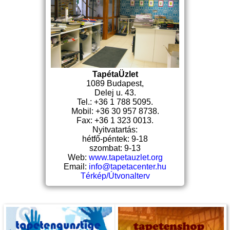
TapétaÜzlet
1089 Budapest,
Delej u. 43.
Tel.: +36 1 788 5095.
Mobil: +36 30 957 8738.
Fax: +36 1 323 0013.
Nyitvatartás:
hétfő-péntek: 9-18
szombat: 9-13
Web:
www.tapetauzlet.org
Email:
info@tapetacenter.hu
Térkép/Útvonalterv