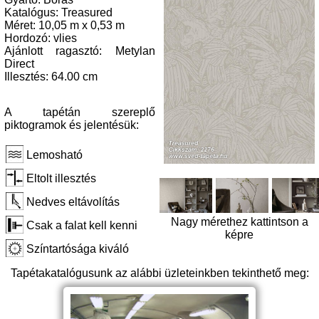
Katalógus: Treasured
Méret: 10,05 m x 0,53 m
Hordozó: vlies
Ajánlott ragasztó: Metylan
Direct
Illesztés: 64.00 cm
A tapétán szereplő
piktogramok és jelentésük:
Lemosható
Eltolt illesztés
Nedves eltávolítás
Nagy mérethez kattintson a
Csak a falat kell kenni
képre
Színtartósága kiváló
Tapétakatalógusunk az alábbi üzleteinkben tekinthető meg: