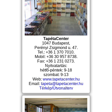
TapétaCenter
1047 Budapest,
Perényi Zsigmond u. 47.
Tel.: +36 1 370 7010.
Mobil: +36 30 957 8738.
Fax: +36 1 231 0273.
Nyitvatartás:
hétfő-péntek: 9-18
szombat: 9-13
Web:
www.tapetacenter.hu
Email:
tapeta@tapetacenter.hu
Térkép/Útvonalterv