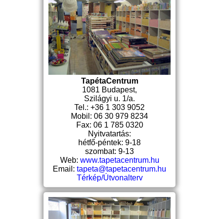
TapétaCentrum
1081 Budapest,
Szilágyi u. 1/a.
Tel.: +36 1 303 9052
Mobil: 06 30 979 8234
Fax: 06 1 785 0320
Nyitvatartás:
hétfő-péntek: 9-18
szombat: 9-13
Web:
www.tapetacentrum.hu
Email:
tapeta@tapetacentrum.hu
Térkép/Útvonalterv