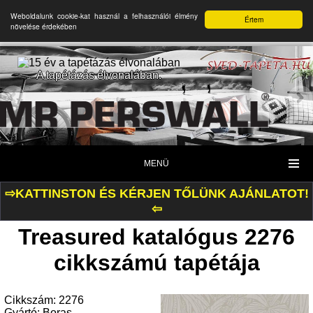
Weboldalunk cookie-kat használ a felhasználói élmény
Értem
növelése érdekében
A tapétázás élvonalában.
MENÜ
⇨KATTINSTON ÉS KÉRJEN TŐLÜNK AJÁNLATOT!
⇦
Treasured katalógus 2276
cikkszámú tapétája
Cikkszám: 2276
Gyártó: Boras