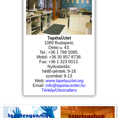
TapétaÜzlet
1089 Budapest,
Delej u. 43.
Tel.: +36 1 788 5095.
Mobil: +36 30 957 8738.
Fax: +36 1 323 0013.
Nyitvatartás:
hétfő-péntek: 9-18
szombat: 9-13
Web:
www.tapetauzlet.org
Email:
info@tapetacenter.hu
Térkép/Útvonalterv