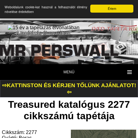
Weboldalunk cookie-kat használ a felhasználói élmény
Értem
növelése érdekében
A tapétázás élvonalában.
MENÜ
⇨KATTINSTON ÉS KÉRJEN TŐLÜNK AJÁNLATOT!
⇦
Treasured katalógus 2277
cikkszámú tapétája
Cikkszám: 2277
Gyártó: Boras