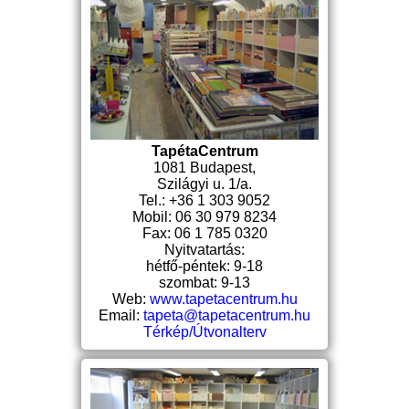
TapétaCentrum
1081 Budapest,
Szilágyi u. 1/a.
Tel.: +36 1 303 9052
Mobil: 06 30 979 8234
Fax: 06 1 785 0320
Nyitvatartás:
hétfő-péntek: 9-18
szombat: 9-13
Web:
www.tapetacentrum.hu
Email:
tapeta@tapetacentrum.hu
Térkép/Útvonalterv