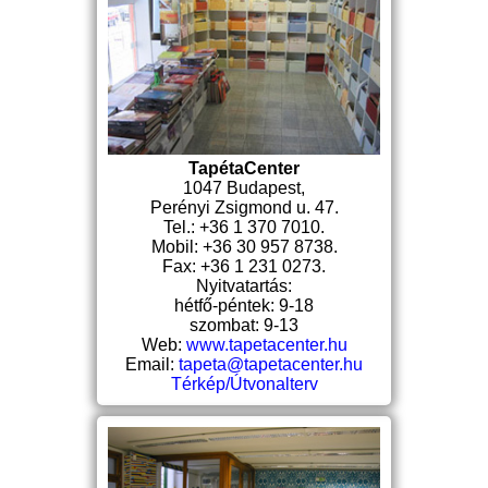
TapétaCenter
1047 Budapest,
Perényi Zsigmond u. 47.
Tel.: +36 1 370 7010.
Mobil: +36 30 957 8738.
Fax: +36 1 231 0273.
Nyitvatartás:
hétfő-péntek: 9-18
szombat: 9-13
Web:
www.tapetacenter.hu
Email:
tapeta@tapetacenter.hu
Térkép/Útvonalterv