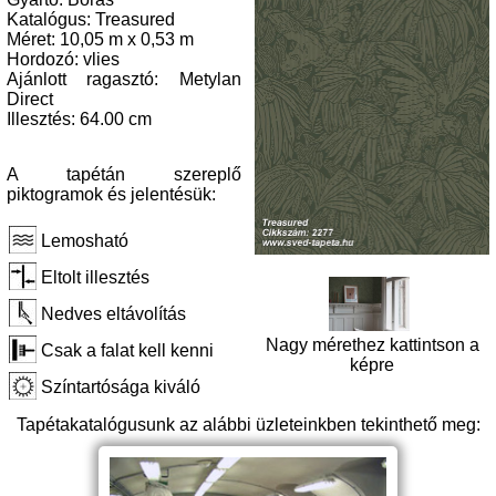
Katalógus: Treasured
Méret: 10,05 m x 0,53 m
Hordozó: vlies
Ajánlott ragasztó: Metylan
Direct
Illesztés: 64.00 cm
A tapétán szereplő
piktogramok és jelentésük:
Lemosható
Eltolt illesztés
Nedves eltávolítás
Nagy mérethez kattintson a
Csak a falat kell kenni
képre
Színtartósága kiváló
Tapétakatalógusunk az alábbi üzleteinkben tekinthető meg: