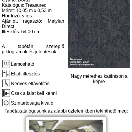
Katalógus: Treasured
Méret: 10,05 m x 0,53 m
Hordozó: vlies
Ajánlott ragasztó: Metylan
Direct
Illesztés: 64.00 cm
A tapétán szereplő
piktogramok és jelentésük:
Lemosható
Eltolt illesztés
Nagy mérethez kattintson a
képre
Nedves eltávolítás
Csak a falat kell kenni
Színtartósága kiváló
Tapétakatalógusunk az alábbi üzleteinkben tekinthető meg: