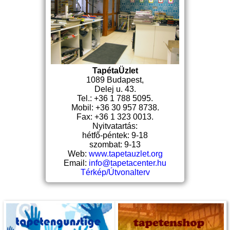
TapétaÜzlet
1089 Budapest,
Delej u. 43.
Tel.: +36 1 788 5095.
Mobil: +36 30 957 8738.
Fax: +36 1 323 0013.
Nyitvatartás:
hétfő-péntek: 9-18
szombat: 9-13
Web:
www.tapetauzlet.org
Email:
info@tapetacenter.hu
Térkép/Útvonalterv