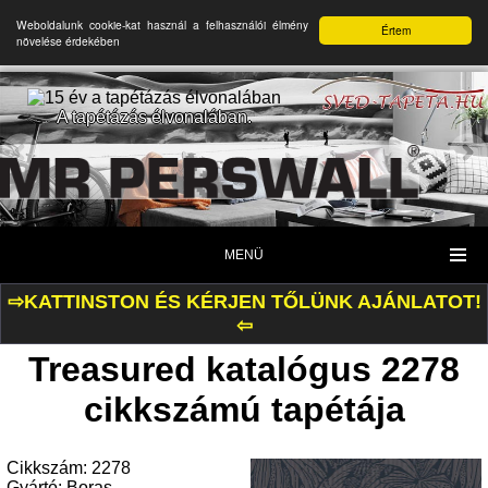
Weboldalunk cookie-kat használ a felhasználói élmény
Értem
növelése érdekében
A tapétázás élvonalában.
MENÜ
⇨KATTINSTON ÉS KÉRJEN TŐLÜNK AJÁNLATOT!
⇦
Treasured katalógus 2278
cikkszámú tapétája
Cikkszám: 2278
Gyártó: Boras