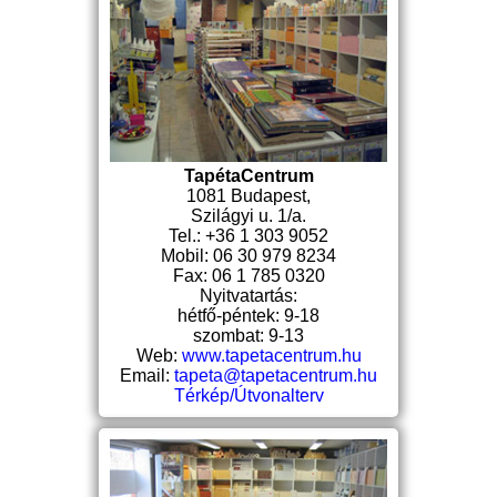
TapétaCentrum
1081 Budapest,
Szilágyi u. 1/a.
Tel.: +36 1 303 9052
Mobil: 06 30 979 8234
Fax: 06 1 785 0320
Nyitvatartás:
hétfő-péntek: 9-18
szombat: 9-13
Web:
www.tapetacentrum.hu
Email:
tapeta@tapetacentrum.hu
Térkép/Útvonalterv