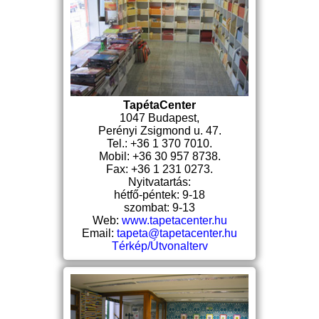
TapétaCenter
1047 Budapest,
Perényi Zsigmond u. 47.
Tel.: +36 1 370 7010.
Mobil: +36 30 957 8738.
Fax: +36 1 231 0273.
Nyitvatartás:
hétfő-péntek: 9-18
szombat: 9-13
Web:
www.tapetacenter.hu
Email:
tapeta@tapetacenter.hu
Térkép/Útvonalterv