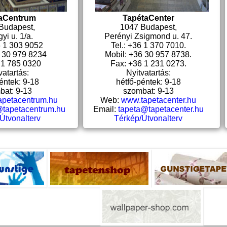
aCentrum
TapétaCenter
Budapest,
1047 Budapest,
yi u. 1/a.
Perényi Zsigmond u. 47.
6 1 303 9052
Tel.: +36 1 370 7010.
6 30 979 8234
Mobil: +36 30 957 8738.
 1 785 0320
Fax: +36 1 231 0273.
vatartás:
Nyitvatartás:
éntek: 9-18
hétfő-péntek: 9-18
bat: 9-13
szombat: 9-13
apetacentrum.hu
Web:
www.tapetacenter.hu
@tapetacentrum.hu
Email:
tapeta@tapetacenter.hu
Útvonalterv
Térkép/Útvonalterv