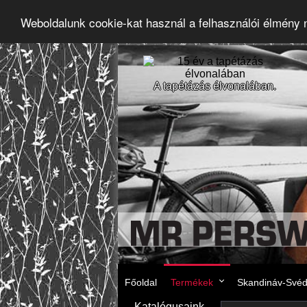
Weboldalunk cookie-kat használ a felhasználói élmény
A tapétázás élvonalában.
Főoldal
Termékek
Skandináv-Svéd 
Katalógusaink