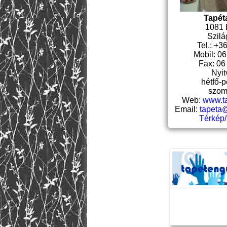
Tapét
1081 
Szilág
Tel.: +3
Mobil: 0
Fax: 06
Nyit
hétfő-p
szom
Web:
www.t
Email:
tapeta
Térkép/