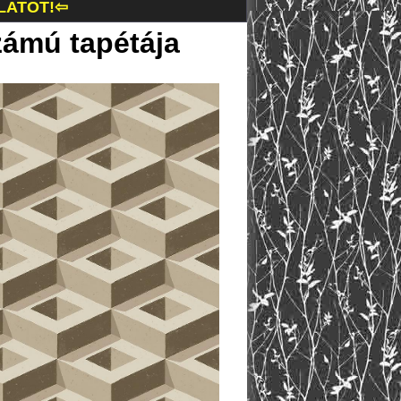
LATOT!⇦
zámú tapétája