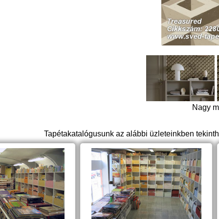
Nagy mé
Tapétakatalógusunk az alábbi üzleteinkben tekint