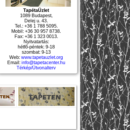
TapétaÜzlet
1089 Budapest,
Delej u. 43.
Tel.: +36 1 788 5095.
Mobil: +36 30 957 8738.
Fax: +36 1 323 0013.
Nyitvatartás:
hétfő-péntek: 9-18
szombat: 9-13
Web:
www.tapetauzlet.org
Email:
info@tapetacenter.hu
Térkép/Útvonalterv