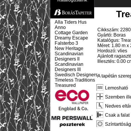
Tre
Alla Tiders Hus
Anno
Cikkszám: 2280
Cottage Garden
Gyártó: Boras
Dreamy Escape
Katalógus: Trea
Falsterbo 3
Méret: 1.80 m x
New Heritage
Hordozó: vlies
Scandinavian
Ajánlott ragaszt
Designers II
Illesztés: 0.00 c
Scandinavian
Designers III
Swedisch Designers
A tapétán szere
Timeless Traditions
Treasured
Lemosható
Szemben ill
Nedves eltáv
Csak a falat 
Színtartóság