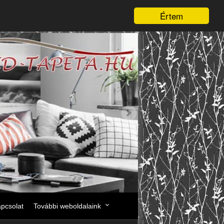
Értem
pcsolat
További weboldalaink