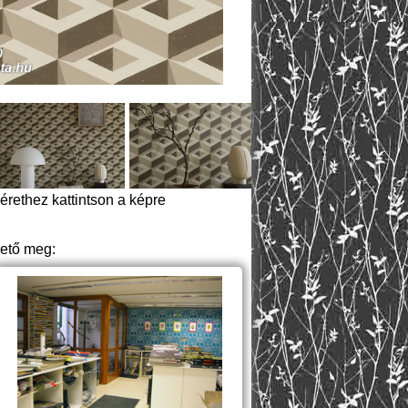
rethez kattintson a képre
hető meg: