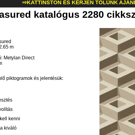
⇨KATTINSTON ÉS KÉRJEN TŐLÜNK AJÁN
asured katalógus 2280 cikks
sured
 2.65 m
ó: Metylan Direct
m
plő piktogramok és jelentésük:
esztés
olítás
kell kenni
a kiváló