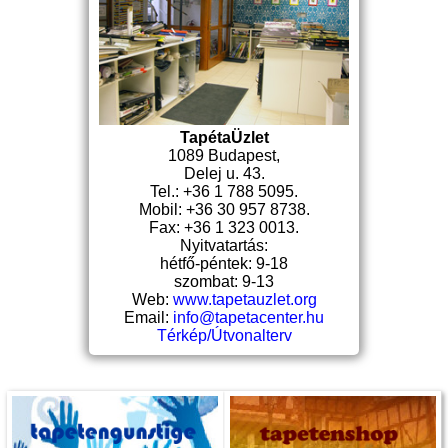
TapétaÜzlet
1089 Budapest,
Delej u. 43.
Tel.: +36 1 788 5095.
Mobil: +36 30 957 8738.
Fax: +36 1 323 0013.
Nyitvatartás:
hétfő-péntek: 9-18
szombat: 9-13
Web:
www.tapetauzlet.org
Email:
info@tapetacenter.hu
Térkép/Útvonalterv