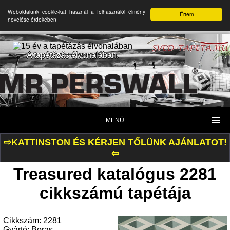
Weboldalunk cookie-kat használ a felhasználói élmény
Értem
növelése érdekében
A tapétázás élvonalában.
MENÜ
⇨KATTINSTON ÉS KÉRJEN TŐLÜNK AJÁNLATOT!
⇦
Treasured katalógus 2281
cikkszámú tapétája
Cikkszám: 2281
Gyártó: Boras