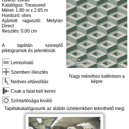
Katalógus: Treasured
Méret: 1.80 m x 2.65 m
Hordozó: vlies
Ajánlott ragasztó: Metylan
Direct
Illesztés: 0.00 cm
A tapétán szereplő
piktogramok és jelentésük:
Lemosható
Szemben illesztés
Nagy mérethez kattintson a
képre
Nedves eltávolítás
Csak a falat kell kenni
Színtartósága kiváló
Tapétakatalógusunk az alábbi üzleteinkben tekinthető meg: