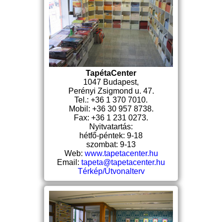
TapétaCenter
1047 Budapest,
Perényi Zsigmond u. 47.
Tel.: +36 1 370 7010.
Mobil: +36 30 957 8738.
Fax: +36 1 231 0273.
Nyitvatartás:
hétfő-péntek: 9-18
szombat: 9-13
Web:
www.tapetacenter.hu
Email:
tapeta@tapetacenter.hu
Térkép/Útvonalterv