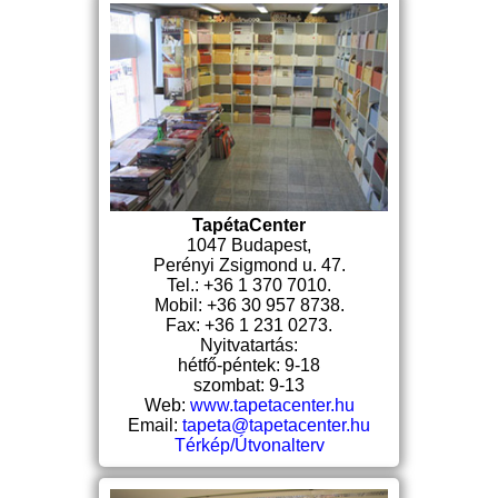
TapétaCenter
1047 Budapest,
Perényi Zsigmond u. 47.
Tel.: +36 1 370 7010.
Mobil: +36 30 957 8738.
Fax: +36 1 231 0273.
Nyitvatartás:
hétfő-péntek: 9-18
szombat: 9-13
Web:
www.tapetacenter.hu
Email:
tapeta@tapetacenter.hu
Térkép/Útvonalterv