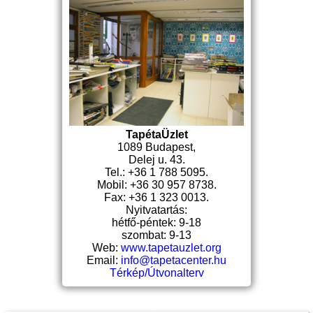
TapétaÜzlet
1089 Budapest,
Delej u. 43.
Tel.: +36 1 788 5095.
Mobil: +36 30 957 8738.
Fax: +36 1 323 0013.
Nyitvatartás:
hétfő-péntek: 9-18
szombat: 9-13
Web:
www.tapetauzlet.org
Email:
info@tapetacenter.hu
Térkép/Útvonalterv