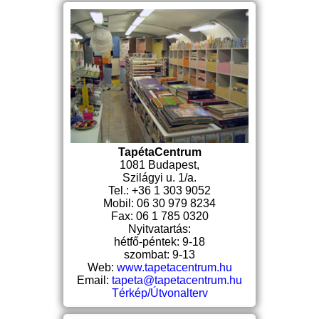
TapétaCentrum
1081 Budapest,
Szilágyi u. 1/a.
Tel.: +36 1 303 9052
Mobil: 06 30 979 8234
Fax: 06 1 785 0320
Nyitvatartás:
hétfő-péntek: 9-18
szombat: 9-13
Web:
www.tapetacentrum.hu
Email:
tapeta@tapetacentrum.hu
Térkép/Útvonalterv