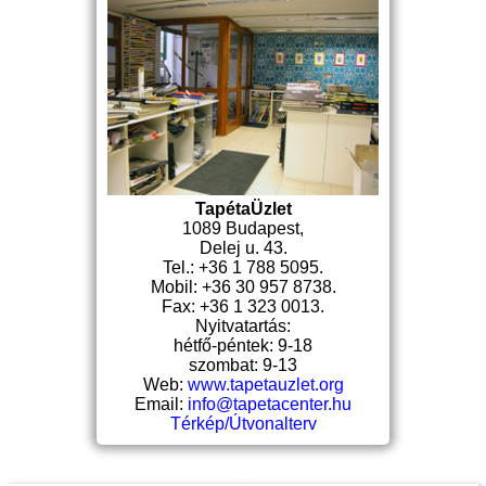
TapétaÜzlet
1089 Budapest,
Delej u. 43.
Tel.: +36 1 788 5095.
Mobil: +36 30 957 8738.
Fax: +36 1 323 0013.
Nyitvatartás:
hétfő-péntek: 9-18
szombat: 9-13
Web:
www.tapetauzlet.org
Email:
info@tapetacenter.hu
Térkép/Útvonalterv