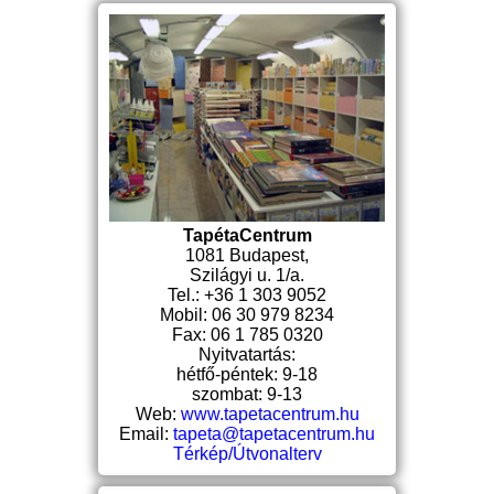
TapétaCentrum
1081 Budapest,
Szilágyi u. 1/a.
Tel.: +36 1 303 9052
Mobil: 06 30 979 8234
Fax: 06 1 785 0320
Nyitvatartás:
hétfő-péntek: 9-18
szombat: 9-13
Web:
www.tapetacentrum.hu
Email:
tapeta@tapetacentrum.hu
Térkép/Útvonalterv