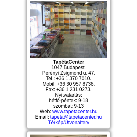
TapétaCenter
1047 Budapest,
Perényi Zsigmond u. 47.
Tel.: +36 1 370 7010.
Mobil: +36 30 957 8738.
Fax: +36 1 231 0273.
Nyitvatartás:
hétfő-péntek: 9-18
szombat: 9-13
Web:
www.tapetacenter.hu
Email:
tapeta@tapetacenter.hu
Térkép/Útvonalterv