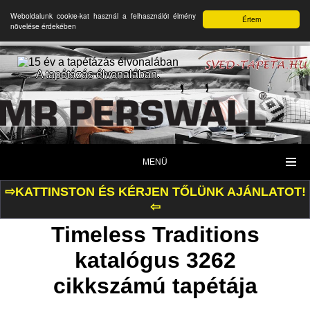
Weboldalunk cookie-kat használ a felhasználói élmény
Értem
növelése érdekében
A tapétázás élvonalában.
MENÜ
⇨KATTINSTON ÉS KÉRJEN TŐLÜNK AJÁNLATOT!
⇦
Timeless Traditions
katalógus 3262
cikkszámú tapétája