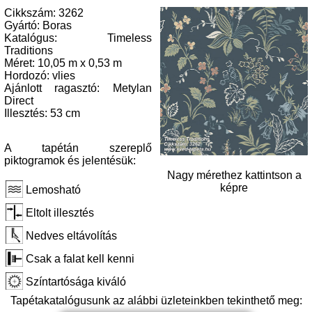
Cikkszám: 3262
Gyártó: Boras
Katalógus: Timeless
Traditions
Méret: 10,05 m x 0,53 m
Hordozó: vlies
Ajánlott ragasztó: Metylan
Direct
Illesztés: 53 cm
A tapétán szereplő
piktogramok és jelentésük:
Nagy mérethez kattintson a
képre
Lemosható
Eltolt illesztés
Nedves eltávolítás
Csak a falat kell kenni
Színtartósága kiváló
Tapétakatalógusunk az alábbi üzleteinkben tekinthető meg: