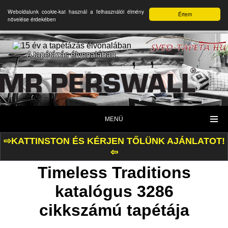
Weboldalunk cookie-kat használ a felhasználói élmény
Értem
növelése érdekében
A tapétázás élvonalában.
MENÜ
⇨KATTINSTON ÉS KÉRJEN TŐLÜNK AJÁNLATOT!
⇦
Timeless Traditions
katalógus 3286
cikkszámú tapétája