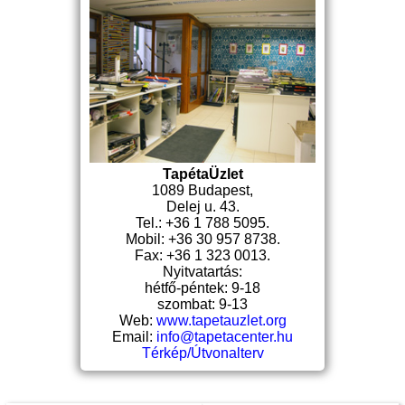
TapétaÜzlet
1089 Budapest,
Delej u. 43.
Tel.: +36 1 788 5095.
Mobil: +36 30 957 8738.
Fax: +36 1 323 0013.
Nyitvatartás:
hétfő-péntek: 9-18
szombat: 9-13
Web:
www.tapetauzlet.org
Email:
info@tapetacenter.hu
Térkép/Útvonalterv