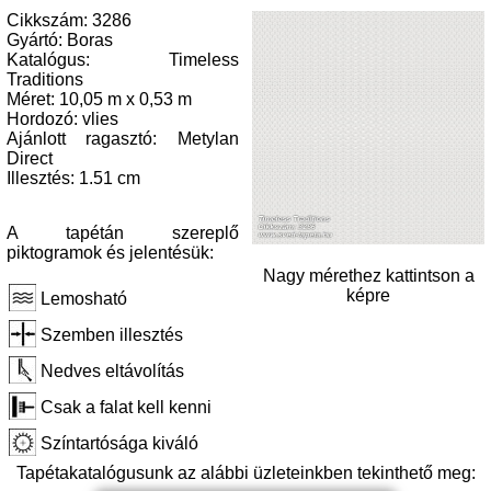
Cikkszám: 3286
Gyártó: Boras
Katalógus: Timeless
Traditions
Méret: 10,05 m x 0,53 m
Hordozó: vlies
Ajánlott ragasztó: Metylan
Direct
Illesztés: 1.51 cm
A tapétán szereplő
piktogramok és jelentésük:
Nagy mérethez kattintson a
képre
Lemosható
Szemben illesztés
Nedves eltávolítás
Csak a falat kell kenni
Színtartósága kiváló
Tapétakatalógusunk az alábbi üzleteinkben tekinthető meg: