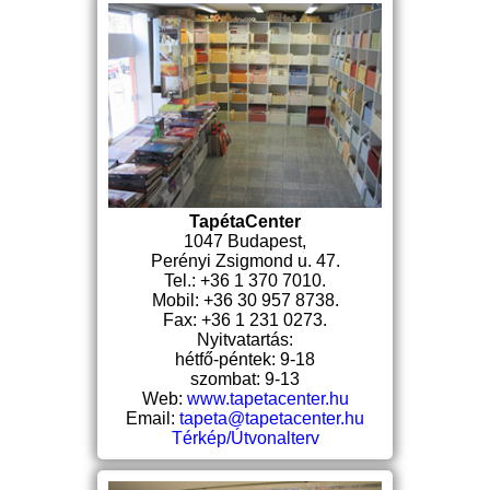
TapétaCenter
1047 Budapest,
Perényi Zsigmond u. 47.
Tel.: +36 1 370 7010.
Mobil: +36 30 957 8738.
Fax: +36 1 231 0273.
Nyitvatartás:
hétfő-péntek: 9-18
szombat: 9-13
Web:
www.tapetacenter.hu
Email:
tapeta@tapetacenter.hu
Térkép/Útvonalterv