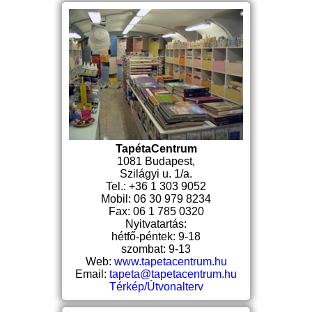
TapétaCentrum
1081 Budapest,
Szilágyi u. 1/a.
Tel.: +36 1 303 9052
Mobil: 06 30 979 8234
Fax: 06 1 785 0320
Nyitvatartás:
hétfő-péntek: 9-18
szombat: 9-13
Web:
www.tapetacentrum.hu
Email:
tapeta@tapetacentrum.hu
Térkép/Útvonalterv