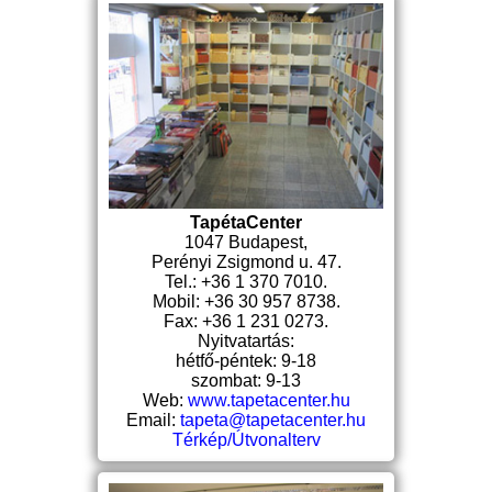
TapétaCenter
1047 Budapest,
Perényi Zsigmond u. 47.
Tel.: +36 1 370 7010.
Mobil: +36 30 957 8738.
Fax: +36 1 231 0273.
Nyitvatartás:
hétfő-péntek: 9-18
szombat: 9-13
Web:
www.tapetacenter.hu
Email:
tapeta@tapetacenter.hu
Térkép/Útvonalterv