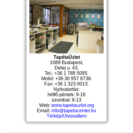
TapétaÜzlet
1089 Budapest,
Delej u. 43.
Tel.: +36 1 788 5095.
Mobil: +36 30 957 8738.
Fax: +36 1 323 0013.
Nyitvatartás:
hétfő-péntek: 9-18
szombat: 9-13
Web:
www.tapetauzlet.org
Email:
info@tapetacenter.hu
Térkép/Útvonalterv