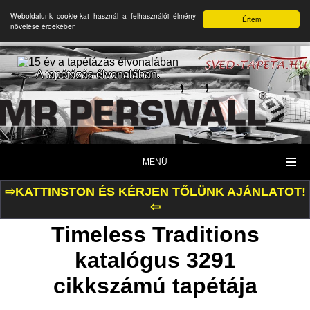
Weboldalunk cookie-kat használ a felhasználói élmény
Értem
növelése érdekében
A tapétázás élvonalában.
MENÜ
⇨KATTINSTON ÉS KÉRJEN TŐLÜNK AJÁNLATOT!
⇦
Timeless Traditions
katalógus 3291
cikkszámú tapétája