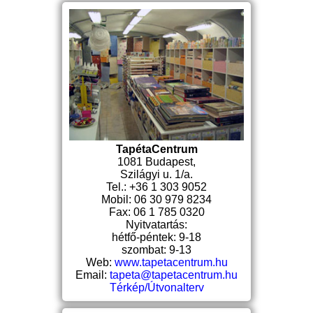
TapétaCentrum
1081 Budapest,
Szilágyi u. 1/a.
Tel.: +36 1 303 9052
Mobil: 06 30 979 8234
Fax: 06 1 785 0320
Nyitvatartás:
hétfő-péntek: 9-18
szombat: 9-13
Web:
www.tapetacentrum.hu
Email:
tapeta@tapetacentrum.hu
Térkép/Útvonalterv