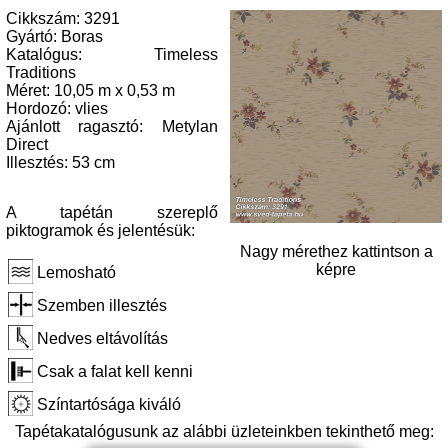
Cikkszám: 3291
Gyártó: Boras
Katalógus: Timeless
Traditions
Méret: 10,05 m x 0,53 m
Hordozó: vlies
Ajánlott ragasztó: Metylan
Direct
Illesztés: 53 cm
A tapétán szereplő
piktogramok és jelentésük:
Nagy mérethez kattintson a
képre
Lemosható
Szemben illesztés
Nedves eltávolítás
Csak a falat kell kenni
Színtartósága kiváló
Tapétakatalógusunk az alábbi üzleteinkben tekinthető meg: