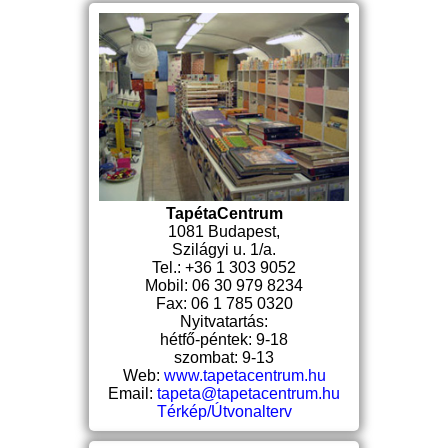
TapétaCentrum
1081 Budapest,
Szilágyi u. 1/a.
Tel.: +36 1 303 9052
Mobil: 06 30 979 8234
Fax: 06 1 785 0320
Nyitvatartás:
hétfő-péntek: 9-18
szombat: 9-13
Web:
www.tapetacentrum.hu
Email:
tapeta@tapetacentrum.hu
Térkép/Útvonalterv