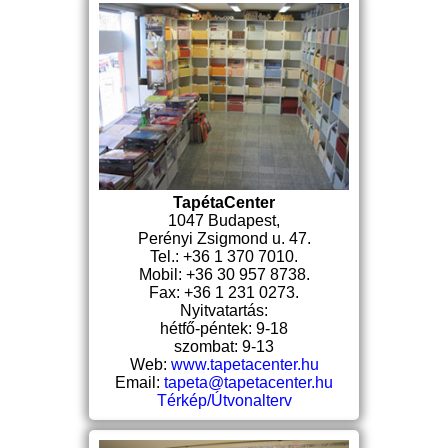
TapétaCenter
1047 Budapest,
Perényi Zsigmond u. 47.
Tel.: +36 1 370 7010.
Mobil: +36 30 957 8738.
Fax: +36 1 231 0273.
Nyitvatartás:
hétfő-péntek: 9-18
szombat: 9-13
Web:
www.tapetacenter.hu
Email:
tapeta@tapetacenter.hu
Térkép/Útvonalterv