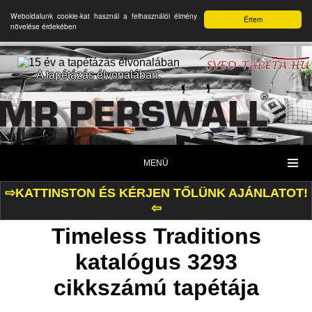
Weboldalunk cookie-kat használ a felhasználói élmény
Értem
növelése érdekében
A tapétázás élvonalában.
MENÜ
⇨KATTINSTON ÉS KÉRJEN TŐLÜNK AJÁNLATOT!
⇦
Timeless Traditions
katalógus 3293
cikkszámú tapétája