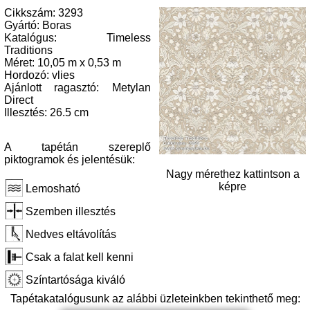
Cikkszám: 3293
Gyártó: Boras
Katalógus: Timeless
Traditions
Méret: 10,05 m x 0,53 m
Hordozó: vlies
Ajánlott ragasztó: Metylan
Direct
Illesztés: 26.5 cm
A tapétán szereplő
piktogramok és jelentésük:
Nagy mérethez kattintson a
képre
Lemosható
Szemben illesztés
Nedves eltávolítás
Csak a falat kell kenni
Színtartósága kiváló
Tapétakatalógusunk az alábbi üzleteinkben tekinthető meg: