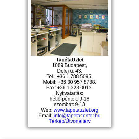
TapétaÜzlet
1089 Budapest,
Delej u. 43.
Tel.: +36 1 788 5095.
Mobil: +36 30 957 8738.
Fax: +36 1 323 0013.
Nyitvatartás:
hétfő-péntek: 9-18
szombat: 9-13
Web:
www.tapetauzlet.org
Email:
info@tapetacenter.hu
Térkép/Útvonalterv