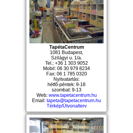
TapétaCentrum
1081 Budapest,
Szilágyi u. 1/a.
Tel.: +36 1 303 9052
Mobil: 06 30 979 8234
Fax: 06 1 785 0320
Nyitvatartás:
hétfő-péntek: 9-18
szombat: 9-13
Web:
www.tapetacentrum.hu
Email:
tapeta@tapetacentrum.hu
Térkép/Útvonalterv