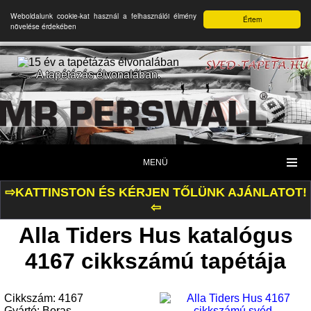
Weboldalunk cookie-kat használ a felhasználói élmény
Értem
növelése érdekében
A tapétázás élvonalában.
MENÜ
⇨KATTINSTON ÉS KÉRJEN TŐLÜNK AJÁNLATOT!
⇦
Alla Tiders Hus katalógus
4167 cikkszámú tapétája
Cikkszám: 4167
Gyártó: Boras