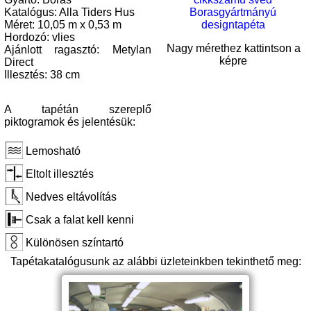
Katalógus: Alla Tiders Hus
Méret: 10,05 m x 0,53 m
Hordozó: vlies
Nagy mérethez kattintson a
Ajánlott ragasztó: Metylan
képre
Direct
Illesztés: 38 cm
A tapétán szereplő
piktogramok és jelentésük:
Lemosható
Eltolt illesztés
Nedves eltávolítás
Csak a falat kell kenni
Különösen színtartó
Tapétakatalógusunk az alábbi üzleteinkben tekinthető meg: