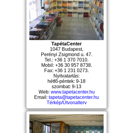
TapétaCenter
1047 Budapest,
Perényi Zsigmond u. 47.
Tel.: +36 1 370 7010.
Mobil: +36 30 957 8738.
Fax: +36 1 231 0273.
Nyitvatartás:
hétfő-péntek: 9-18
szombat: 9-13
Web:
www.tapetacenter.hu
Email:
tapeta@tapetacenter.hu
Térkép/Útvonalterv