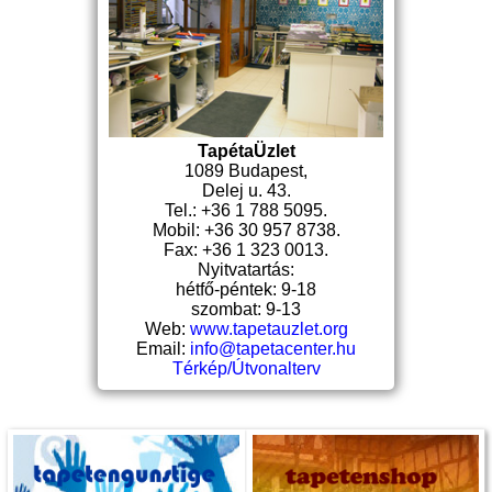
TapétaÜzlet
1089 Budapest,
Delej u. 43.
Tel.: +36 1 788 5095.
Mobil: +36 30 957 8738.
Fax: +36 1 323 0013.
Nyitvatartás:
hétfő-péntek: 9-18
szombat: 9-13
Web:
www.tapetauzlet.org
Email:
info@tapetacenter.hu
Térkép/Útvonalterv