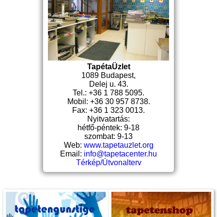
TapétaÜzlet
1089 Budapest,
Delej u. 43.
Tel.: +36 1 788 5095.
Mobil: +36 30 957 8738.
Fax: +36 1 323 0013.
Nyitvatartás:
hétfő-péntek: 9-18
szombat: 9-13
Web:
www.tapetauzlet.org
Email:
info@tapetacenter.hu
Térkép/Útvonalterv