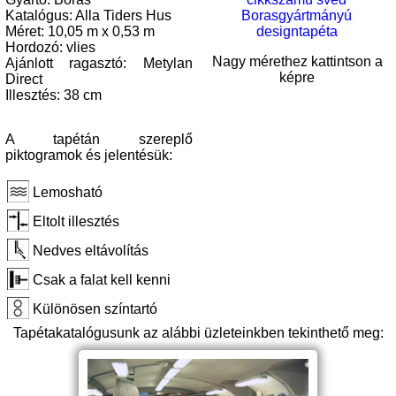
Katalógus: Alla Tiders Hus
Méret: 10,05 m x 0,53 m
Hordozó: vlies
Nagy mérethez kattintson a
Ajánlott ragasztó: Metylan
képre
Direct
Illesztés: 38 cm
A tapétán szereplő
piktogramok és jelentésük:
Lemosható
Eltolt illesztés
Nedves eltávolítás
Csak a falat kell kenni
Különösen színtartó
Tapétakatalógusunk az alábbi üzleteinkben tekinthető meg: