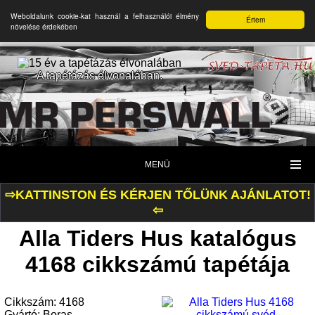
Weboldalunk cookie-kat használ a felhasználói élmény
Értem
növelése érdekében
A tapétázás élvonalában.
MENÜ
⇨KATTINSTON ÉS KÉRJEN TŐLÜNK AJÁNLATOT!
⇦
Alla Tiders Hus katalógus
4168 cikkszámú tapétája
Cikkszám: 4168
Gyártó: Boras