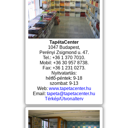
TapétaCenter
1047 Budapest,
Perényi Zsigmond u. 47.
Tel.: +36 1 370 7010.
Mobil: +36 30 957 8738.
Fax: +36 1 231 0273.
Nyitvatartás:
hétfő-péntek: 9-18
szombat: 9-13
Web:
www.tapetacenter.hu
Email:
tapeta@tapetacenter.hu
Térkép/Útvonalterv