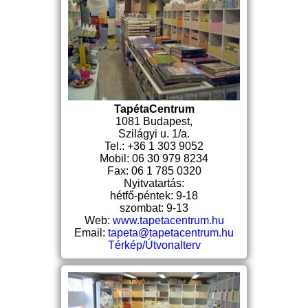
TapétaCentrum
1081 Budapest,
Szilágyi u. 1/a.
Tel.: +36 1 303 9052
Mobil: 06 30 979 8234
Fax: 06 1 785 0320
Nyitvatartás:
hétfő-péntek: 9-18
szombat: 9-13
Web:
www.tapetacentrum.hu
Email:
tapeta@tapetacentrum.hu
Térkép/Útvonalterv