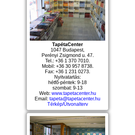
TapétaCenter
1047 Budapest,
Perényi Zsigmond u. 47.
Tel.: +36 1 370 7010.
Mobil: +36 30 957 8738.
Fax: +36 1 231 0273.
Nyitvatartás:
hétfő-péntek: 9-18
szombat: 9-13
Web:
www.tapetacenter.hu
Email:
tapeta@tapetacenter.hu
Térkép/Útvonalterv