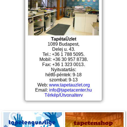
TapétaÜzlet
1089 Budapest,
Delej u. 43.
Tel.: +36 1 788 5095.
Mobil: +36 30 957 8738.
Fax: +36 1 323 0013.
Nyitvatartás:
hétfő-péntek: 9-18
szombat: 9-13
Web:
www.tapetauzlet.org
Email:
info@tapetacenter.hu
Térkép/Útvonalterv