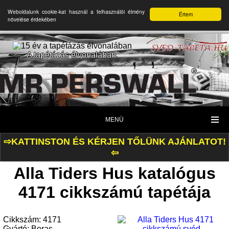
Weboldalunk cookie-kat használ a felhasználói élmény
Értem
növelése érdekében
A tapétázás élvonalában.
MENÜ
⇨KATTINSTON ÉS KÉRJEN TŐLÜNK AJÁNLATOT!
⇦
Alla Tiders Hus katalógus
4171 cikkszámú tapétája
Cikkszám: 4171
Gyártó: Boras