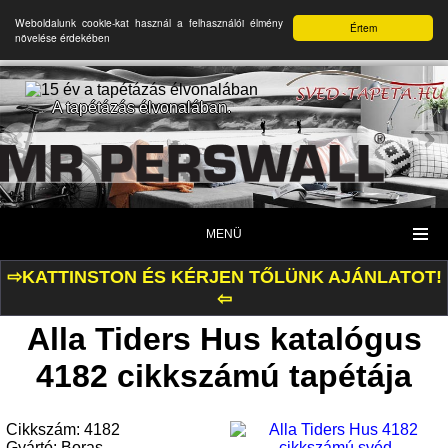
Weboldalunk cookie-kat használ a felhasználói élmény
Értem
növelése érdekében
A tapétázás élvonalában.
MENÜ
⇨KATTINSTON ÉS KÉRJEN TŐLÜNK AJÁNLATOT!
⇦
Alla Tiders Hus katalógus
4182 cikkszámú tapétája
Cikkszám: 4182
Gyártó: Boras