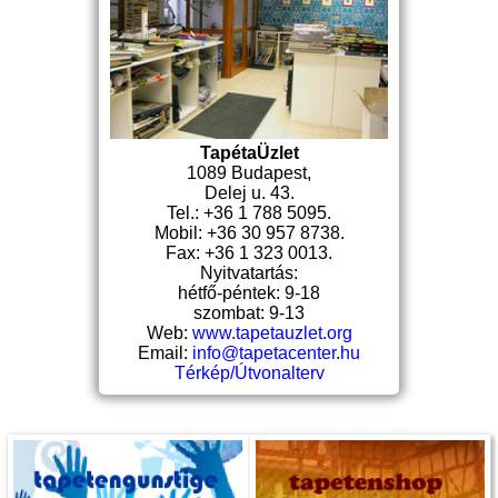
TapétaÜzlet
1089 Budapest,
Delej u. 43.
Tel.: +36 1 788 5095.
Mobil: +36 30 957 8738.
Fax: +36 1 323 0013.
Nyitvatartás:
hétfő-péntek: 9-18
szombat: 9-13
Web:
www.tapetauzlet.org
Email:
info@tapetacenter.hu
Térkép/Útvonalterv