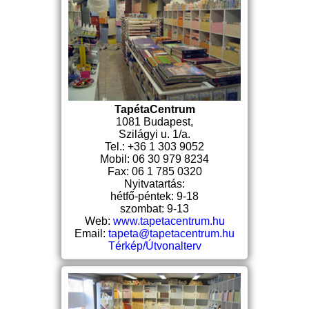
TapétaCentrum
1081 Budapest,
Szilágyi u. 1/a.
Tel.: +36 1 303 9052
Mobil: 06 30 979 8234
Fax: 06 1 785 0320
Nyitvatartás:
hétfő-péntek: 9-18
szombat: 9-13
Web:
www.tapetacentrum.hu
Email:
tapeta@tapetacentrum.hu
Térkép/Útvonalterv