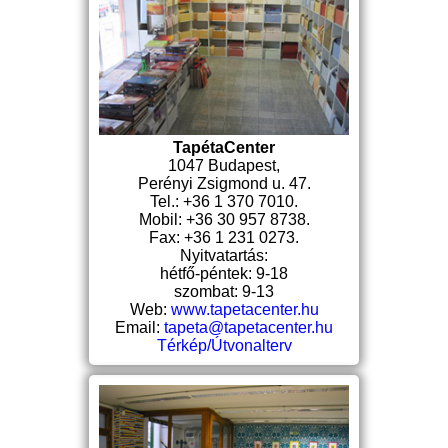
TapétaCenter
1047 Budapest,
Perényi Zsigmond u. 47.
Tel.: +36 1 370 7010.
Mobil: +36 30 957 8738.
Fax: +36 1 231 0273.
Nyitvatartás:
hétfő-péntek: 9-18
szombat: 9-13
Web:
www.tapetacenter.hu
Email:
tapeta@tapetacenter.hu
Térkép/Útvonalterv