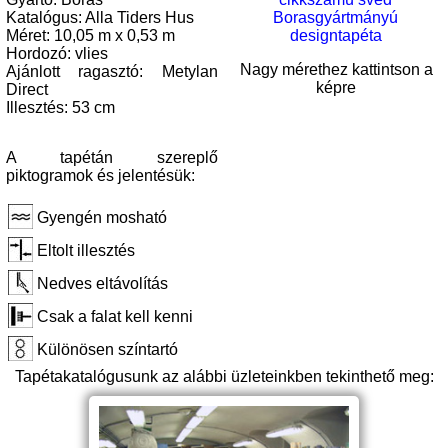
Katalógus: Alla Tiders Hus
Méret: 10,05 m x 0,53 m
Hordozó: vlies
Nagy mérethez kattintson a
Ajánlott ragasztó: Metylan
képre
Direct
Illesztés: 53 cm
A tapétán szereplő
piktogramok és jelentésük:
Gyengén mosható
Eltolt illesztés
Nedves eltávolítás
Csak a falat kell kenni
Különösen színtartó
Tapétakatalógusunk az alábbi üzleteinkben tekinthető meg: