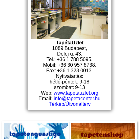
TapétaÜzlet
1089 Budapest,
Delej u. 43.
Tel.: +36 1 788 5095.
Mobil: +36 30 957 8738.
Fax: +36 1 323 0013.
Nyitvatartás:
hétfő-péntek: 9-18
szombat: 9-13
Web:
www.tapetauzlet.org
Email:
info@tapetacenter.hu
Térkép/Útvonalterv