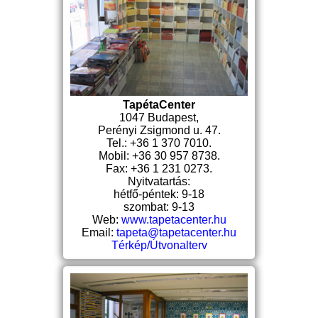
TapétaCenter
1047 Budapest,
Perényi Zsigmond u. 47.
Tel.: +36 1 370 7010.
Mobil: +36 30 957 8738.
Fax: +36 1 231 0273.
Nyitvatartás:
hétfő-péntek: 9-18
szombat: 9-13
Web:
www.tapetacenter.hu
Email:
tapeta@tapetacenter.hu
Térkép/Útvonalterv