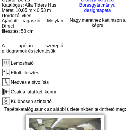
Katalógus: Alla Tiders Hus
Méret: 10,05 m x 0,53 m
Hordozó: vlies
Nagy mérethez kattintson a
Ajánlott ragasztó: Metylan
képre
Direct
Illesztés: 53 cm
A tapétán szereplő
piktogramok és jelentésük:
Lemosható
Eltolt illesztés
Nedves eltávolítás
Csak a falat kell kenni
Különösen színtartó
Tapétakatalógusunk az alábbi üzleteinkben tekinthető meg: