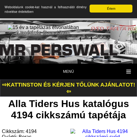
Weboldalunk cookie-kat használ a felhasználói élmény
Értem
növelése érdekében
A tapétázás élvonalában.
MENÜ
⇨KATTINSTON ÉS KÉRJEN TŐLÜNK AJÁNLATOT!
⇦
Alla Tiders Hus katalógus
4194 cikkszámú tapétája
Cikkszám: 4194
Gyártó: Boras