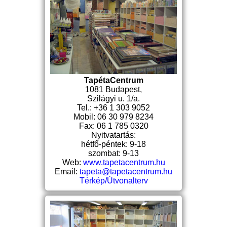
TapétaCentrum
1081 Budapest,
Szilágyi u. 1/a.
Tel.: +36 1 303 9052
Mobil: 06 30 979 8234
Fax: 06 1 785 0320
Nyitvatartás:
hétfő-péntek: 9-18
szombat: 9-13
Web:
www.tapetacentrum.hu
Email:
tapeta@tapetacentrum.hu
Térkép/Útvonalterv