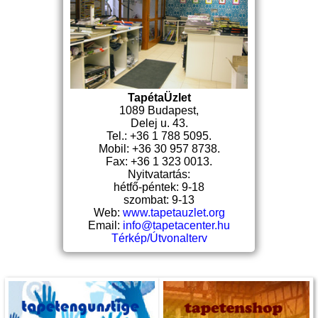
TapétaÜzlet
1089 Budapest,
Delej u. 43.
Tel.: +36 1 788 5095.
Mobil: +36 30 957 8738.
Fax: +36 1 323 0013.
Nyitvatartás:
hétfő-péntek: 9-18
szombat: 9-13
Web:
www.tapetauzlet.org
Email:
info@tapetacenter.hu
Térkép/Útvonalterv