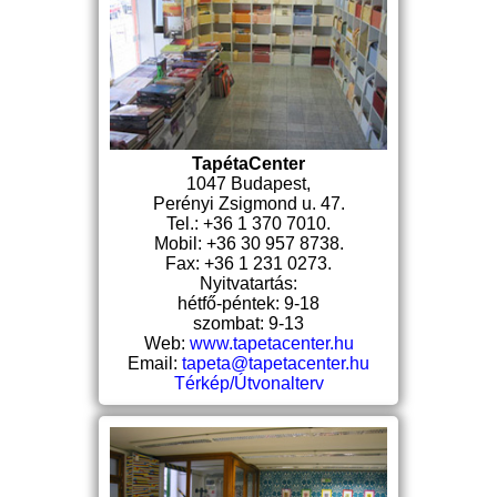
TapétaCenter
1047 Budapest,
Perényi Zsigmond u. 47.
Tel.: +36 1 370 7010.
Mobil: +36 30 957 8738.
Fax: +36 1 231 0273.
Nyitvatartás:
hétfő-péntek: 9-18
szombat: 9-13
Web:
www.tapetacenter.hu
Email:
tapeta@tapetacenter.hu
Térkép/Útvonalterv