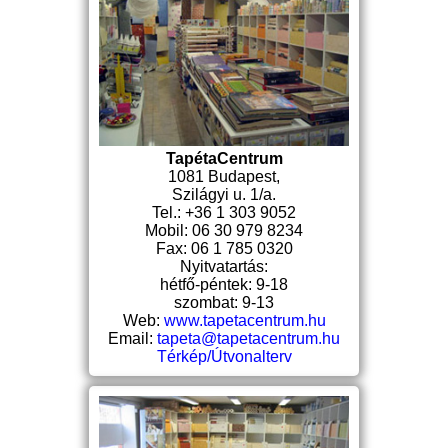
TapétaCentrum
1081 Budapest,
Szilágyi u. 1/a.
Tel.: +36 1 303 9052
Mobil: 06 30 979 8234
Fax: 06 1 785 0320
Nyitvatartás:
hétfő-péntek: 9-18
szombat: 9-13
Web:
www.tapetacentrum.hu
Email:
tapeta@tapetacentrum.hu
Térkép/Útvonalterv