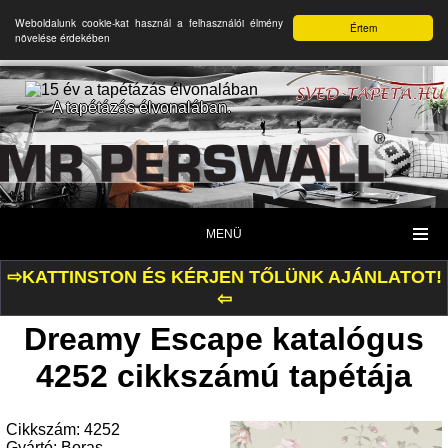
Weboldalunk cookie-kat használ a felhasználói élmény
Értem
növelése érdekében
A tapétázás élvonalában.
MENÜ
⇨KATTINSTON ÉS KÉRJEN TŐLÜNK AJÁNLATOT!
⇦
Dreamy Escape katalógus
4252 cikkszámú tapétája
Cikkszám: 4252
Gyártó: Boras