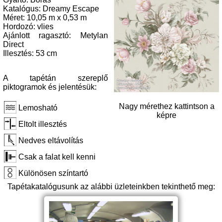
Katalógus: Dreamy Escape
Méret: 10,05 m x 0,53 m
Hordozó: vlies
Ajánlott ragasztó: Metylan
Direct
Illesztés: 53 cm
A tapétán szereplő
piktogramok és jelentésük:
Nagy mérethez kattintson a
Lemosható
képre
Eltolt illesztés
Nedves eltávolítás
Csak a falat kell kenni
Különösen színtartó
Tapétakatalógusunk az alábbi üzleteinkben tekinthető meg: