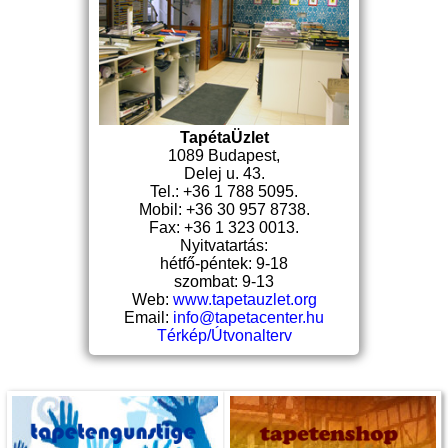
TapétaÜzlet
1089 Budapest,
Delej u. 43.
Tel.: +36 1 788 5095.
Mobil: +36 30 957 8738.
Fax: +36 1 323 0013.
Nyitvatartás:
hétfő-péntek: 9-18
szombat: 9-13
Web:
www.tapetauzlet.org
Email:
info@tapetacenter.hu
Térkép/Útvonalterv