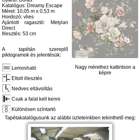
Katalógus: Dreamy Escape
Méret: 10,05 m x 0,53 m
Hordozó: vlies
Ajánlott ragasztó: Metylan
Direct
Illesztés: 53 cm
A tapétán szereplő
piktogramok és jelentésük:
Nagy mérethez kattintson a
Lemosható
képre
Eltolt illesztés
Nedves eltávolítás
Csak a falat kell kenni
Különösen színtartó
Tapétakatalógusunk az alábbi üzleteinkben tekinthető meg: