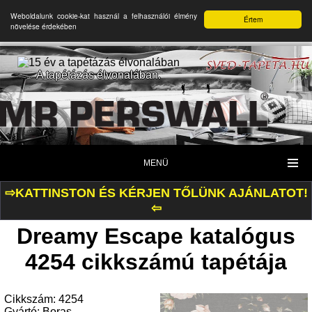
Weboldalunk cookie-kat használ a felhasználói élmény
Értem
növelése érdekében
A tapétázás élvonalában.
MENÜ
⇨KATTINSTON ÉS KÉRJEN TŐLÜNK AJÁNLATOT!
⇦
Dreamy Escape katalógus
4254 cikkszámú tapétája
Cikkszám: 4254
Gyártó: Boras