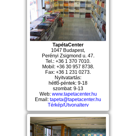
TapétaCenter
1047 Budapest,
Perényi Zsigmond u. 47.
Tel.: +36 1 370 7010.
Mobil: +36 30 957 8738.
Fax: +36 1 231 0273.
Nyitvatartás:
hétfő-péntek: 9-18
szombat: 9-13
Web:
www.tapetacenter.hu
Email:
tapeta@tapetacenter.hu
Térkép/Útvonalterv