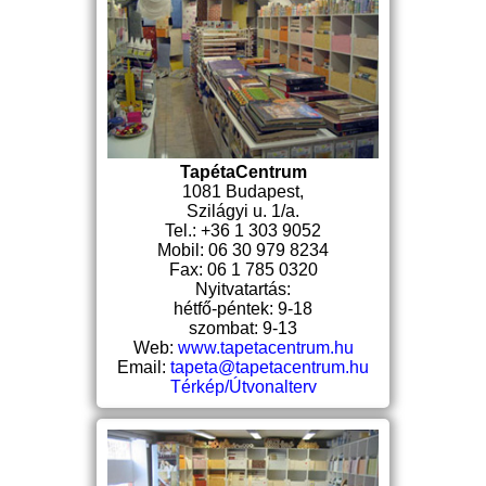
TapétaCentrum
1081 Budapest,
Szilágyi u. 1/a.
Tel.: +36 1 303 9052
Mobil: 06 30 979 8234
Fax: 06 1 785 0320
Nyitvatartás:
hétfő-péntek: 9-18
szombat: 9-13
Web:
www.tapetacentrum.hu
Email:
tapeta@tapetacentrum.hu
Térkép/Útvonalterv