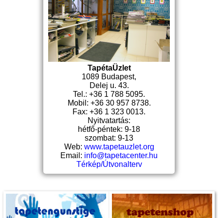
TapétaÜzlet
1089 Budapest,
Delej u. 43.
Tel.: +36 1 788 5095.
Mobil: +36 30 957 8738.
Fax: +36 1 323 0013.
Nyitvatartás:
hétfő-péntek: 9-18
szombat: 9-13
Web:
www.tapetauzlet.org
Email:
info@tapetacenter.hu
Térkép/Útvonalterv