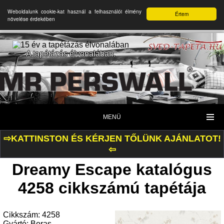
Weboldalunk cookie-kat használ a felhasználói élmény
Értem
növelése érdekében
A tapétázás élvonalában.
MENÜ
⇨KATTINSTON ÉS KÉRJEN TŐLÜNK AJÁNLATOT!
⇦
Dreamy Escape katalógus
4258 cikkszámú tapétája
Cikkszám: 4258
Gyártó: Boras