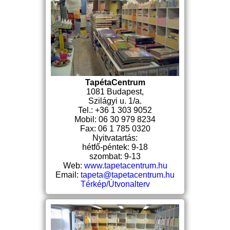
TapétaCentrum
1081 Budapest,
Szilágyi u. 1/a.
Tel.: +36 1 303 9052
Mobil: 06 30 979 8234
Fax: 06 1 785 0320
Nyitvatartás:
hétfő-péntek: 9-18
szombat: 9-13
Web:
www.tapetacentrum.hu
Email:
tapeta@tapetacentrum.hu
Térkép/Útvonalterv