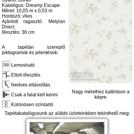
Katalógus: Dreamy Escape
Méret: 10,05 m x 0,53 m
Hordozó: vlies
Ajánlott ragasztó: Metylan
Direct
Illesztés: 38 cm
A tapétán szereplő
piktogramok és jelentésük:
Lemosható
Eltolt illesztés
Nedves eltávolítás
Nagy mérethez kattintson a
Csak a falat kell kenni
képre
Különösen színtartó
Tapétakatalógusunk az alábbi üzleteinkben tekinthető meg: