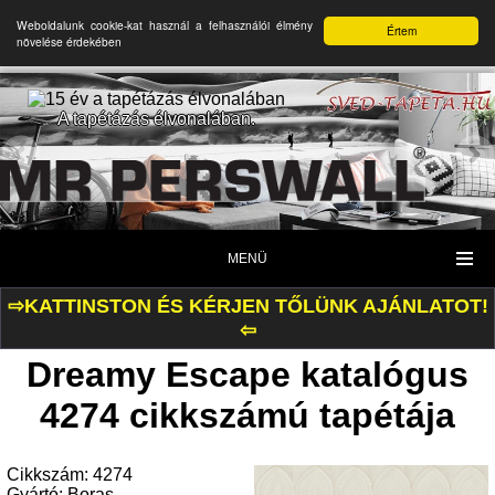
Weboldalunk cookie-kat használ a felhasználói élmény
Értem
növelése érdekében
A tapétázás élvonalában.
MENÜ
⇨KATTINSTON ÉS KÉRJEN TŐLÜNK AJÁNLATOT!
⇦
Dreamy Escape katalógus
4274 cikkszámú tapétája
Cikkszám: 4274
Gyártó: Boras