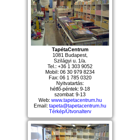
TapétaCentrum
1081 Budapest,
Szilágyi u. 1/a.
Tel.: +36 1 303 9052
Mobil: 06 30 979 8234
Fax: 06 1 785 0320
Nyitvatartás:
hétfő-péntek: 9-18
szombat: 9-13
Web:
www.tapetacentrum.hu
Email:
tapeta@tapetacentrum.hu
Térkép/Útvonalterv