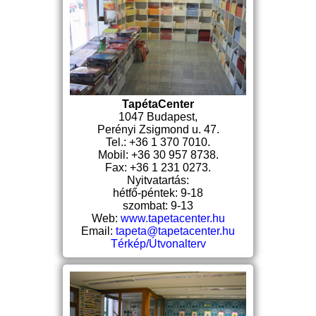
TapétaCenter
1047 Budapest,
Perényi Zsigmond u. 47.
Tel.: +36 1 370 7010.
Mobil: +36 30 957 8738.
Fax: +36 1 231 0273.
Nyitvatartás:
hétfő-péntek: 9-18
szombat: 9-13
Web:
www.tapetacenter.hu
Email:
tapeta@tapetacenter.hu
Térkép/Útvonalterv