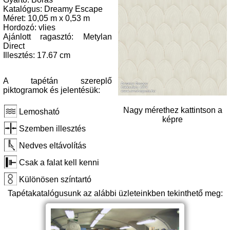
Katalógus: Dreamy Escape
Méret: 10,05 m x 0,53 m
Hordozó: vlies
Ajánlott ragasztó: Metylan
Direct
Illesztés: 17.67 cm
A tapétán szereplő
piktogramok és jelentésük:
Nagy mérethez kattintson a
Lemosható
képre
Szemben illesztés
Nedves eltávolítás
Csak a falat kell kenni
Különösen színtartó
Tapétakatalógusunk az alábbi üzleteinkben tekinthető meg: