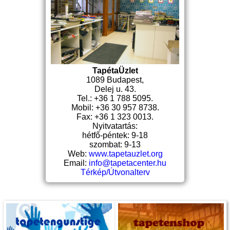
TapétaÜzlet
1089 Budapest,
Delej u. 43.
Tel.: +36 1 788 5095.
Mobil: +36 30 957 8738.
Fax: +36 1 323 0013.
Nyitvatartás:
hétfő-péntek: 9-18
szombat: 9-13
Web:
www.tapetauzlet.org
Email:
info@tapetacenter.hu
Térkép/Útvonalterv