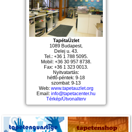
TapétaÜzlet
1089 Budapest,
Delej u. 43.
Tel.: +36 1 788 5095.
Mobil: +36 30 957 8738.
Fax: +36 1 323 0013.
Nyitvatartás:
hétfő-péntek: 9-18
szombat: 9-13
Web:
www.tapetauzlet.org
Email:
info@tapetacenter.hu
Térkép/Útvonalterv