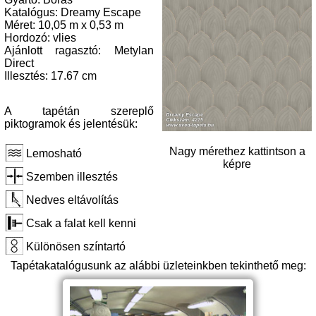
Katalógus: Dreamy Escape
Méret: 10,05 m x 0,53 m
Hordozó: vlies
Ajánlott ragasztó: Metylan
Direct
Illesztés: 17.67 cm
A tapétán szereplő
piktogramok és jelentésük:
Nagy mérethez kattintson a
Lemosható
képre
Szemben illesztés
Nedves eltávolítás
Csak a falat kell kenni
Különösen színtartó
Tapétakatalógusunk az alábbi üzleteinkben tekinthető meg: