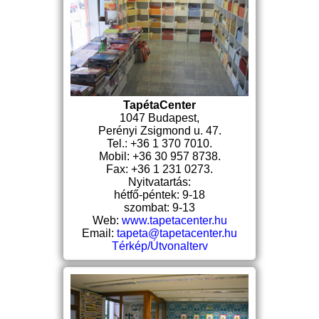
TapétaCenter
1047 Budapest,
Perényi Zsigmond u. 47.
Tel.: +36 1 370 7010.
Mobil: +36 30 957 8738.
Fax: +36 1 231 0273.
Nyitvatartás:
hétfő-péntek: 9-18
szombat: 9-13
Web:
www.tapetacenter.hu
Email:
tapeta@tapetacenter.hu
Térkép/Útvonalterv