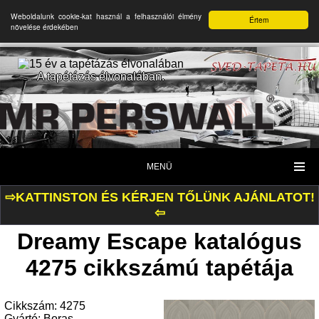
Weboldalunk cookie-kat használ a felhasználói élmény
Értem
növelése érdekében
A tapétázás élvonalában.
MENÜ
⇨KATTINSTON ÉS KÉRJEN TŐLÜNK AJÁNLATOT!
⇦
Dreamy Escape katalógus
4275 cikkszámú tapétája
Cikkszám: 4275
Gyártó: Boras