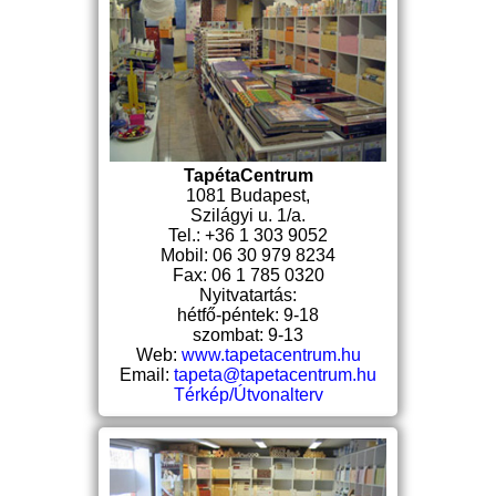
TapétaCentrum
1081 Budapest,
Szilágyi u. 1/a.
Tel.: +36 1 303 9052
Mobil: 06 30 979 8234
Fax: 06 1 785 0320
Nyitvatartás:
hétfő-péntek: 9-18
szombat: 9-13
Web:
www.tapetacentrum.hu
Email:
tapeta@tapetacentrum.hu
Térkép/Útvonalterv