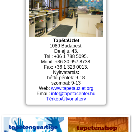
TapétaÜzlet
1089 Budapest,
Delej u. 43.
Tel.: +36 1 788 5095.
Mobil: +36 30 957 8738.
Fax: +36 1 323 0013.
Nyitvatartás:
hétfő-péntek: 9-18
szombat: 9-13
Web:
www.tapetauzlet.org
Email:
info@tapetacenter.hu
Térkép/Útvonalterv