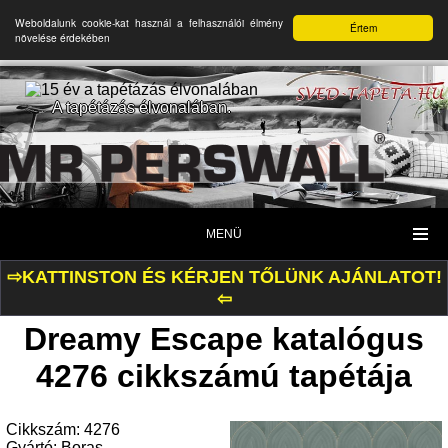
Weboldalunk cookie-kat használ a felhasználói élmény
Értem
növelése érdekében
A tapétázás élvonalában.
MENÜ
⇨KATTINSTON ÉS KÉRJEN TŐLÜNK AJÁNLATOT!
⇦
Dreamy Escape katalógus
4276 cikkszámú tapétája
Cikkszám: 4276
Gyártó: Boras