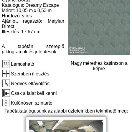
Katalógus: Dreamy Escape
Méret: 10,05 m x 0,53 m
Hordozó: vlies
Ajánlott ragasztó: Metylan
Direct
Illesztés: 17.67 cm
A tapétán szereplő
piktogramok és jelentésük:
Nagy mérethez kattintson a
Lemosható
képre
Szemben illesztés
Nedves eltávolítás
Csak a falat kell kenni
Különösen színtartó
Tapétakatalógusunk az alábbi üzleteinkben tekinthető meg: