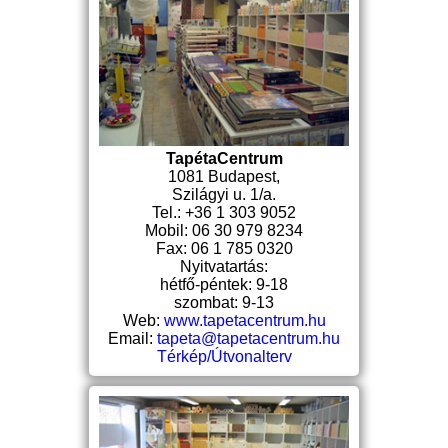
TapétaCentrum
1081 Budapest,
Szilágyi u. 1/a.
Tel.: +36 1 303 9052
Mobil: 06 30 979 8234
Fax: 06 1 785 0320
Nyitvatartás:
hétfő-péntek: 9-18
szombat: 9-13
Web:
www.tapetacentrum.hu
Email:
tapeta@tapetacentrum.hu
Térkép/Útvonalterv