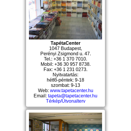
TapétaCenter
1047 Budapest,
Perényi Zsigmond u. 47.
Tel.: +36 1 370 7010.
Mobil: +36 30 957 8738.
Fax: +36 1 231 0273.
Nyitvatartás:
hétfő-péntek: 9-18
szombat: 9-13
Web:
www.tapetacenter.hu
Email:
tapeta@tapetacenter.hu
Térkép/Útvonalterv