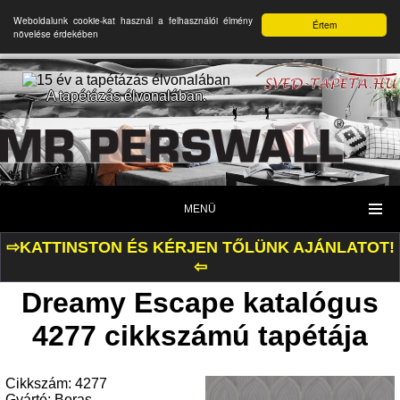
Weboldalunk cookie-kat használ a felhasználói élmény
Értem
növelése érdekében
A tapétázás élvonalában.
MENÜ
⇨KATTINSTON ÉS KÉRJEN TŐLÜNK AJÁNLATOT!
⇦
Dreamy Escape katalógus
4277 cikkszámú tapétája
Cikkszám: 4277
Gyártó: Boras