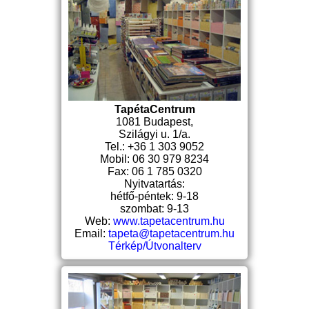
TapétaCentrum
1081 Budapest,
Szilágyi u. 1/a.
Tel.: +36 1 303 9052
Mobil: 06 30 979 8234
Fax: 06 1 785 0320
Nyitvatartás:
hétfő-péntek: 9-18
szombat: 9-13
Web:
www.tapetacentrum.hu
Email:
tapeta@tapetacentrum.hu
Térkép/Útvonalterv