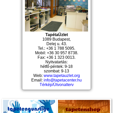
TapétaÜzlet
1089 Budapest,
Delej u. 43.
Tel.: +36 1 788 5095.
Mobil: +36 30 957 8738.
Fax: +36 1 323 0013.
Nyitvatartás:
hétfő-péntek: 9-18
szombat: 9-13
Web:
www.tapetauzlet.org
Email:
info@tapetacenter.hu
Térkép/Útvonalterv