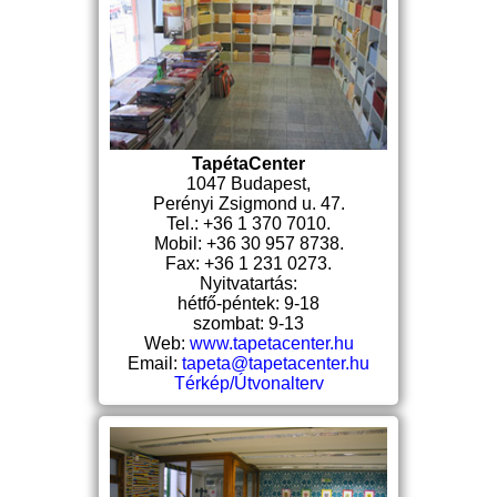
TapétaCenter
1047 Budapest,
Perényi Zsigmond u. 47.
Tel.: +36 1 370 7010.
Mobil: +36 30 957 8738.
Fax: +36 1 231 0273.
Nyitvatartás:
hétfő-péntek: 9-18
szombat: 9-13
Web:
www.tapetacenter.hu
Email:
tapeta@tapetacenter.hu
Térkép/Útvonalterv