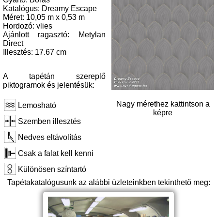
Katalógus: Dreamy Escape
Méret: 10,05 m x 0,53 m
Hordozó: vlies
Ajánlott ragasztó: Metylan
Direct
Illesztés: 17.67 cm
A tapétán szereplő
piktogramok és jelentésük:
Nagy mérethez kattintson a
Lemosható
képre
Szemben illesztés
Nedves eltávolítás
Csak a falat kell kenni
Különösen színtartó
Tapétakatalógusunk az alábbi üzleteinkben tekinthető meg: