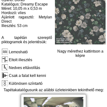
Katalógus: Dreamy Escape
Méret: 10,05 m x 0,53 m
Hordozó: vlies
Ajánlott ragasztó: Metylan
Direct
Illesztés: 53 cm
A tapétán szereplő
piktogramok és jelentésük:
Nagy mérethez kattintson a
Lemosható
képre
Eltolt illesztés
Nedves eltávolítás
Csak a falat kell kenni
Különösen színtartó
Tapétakatalógusunk az alábbi üzleteinkben tekinthető meg: