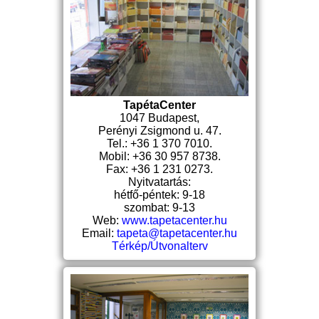
TapétaCenter
1047 Budapest,
Perényi Zsigmond u. 47.
Tel.: +36 1 370 7010.
Mobil: +36 30 957 8738.
Fax: +36 1 231 0273.
Nyitvatartás:
hétfő-péntek: 9-18
szombat: 9-13
Web:
www.tapetacenter.hu
Email:
tapeta@tapetacenter.hu
Térkép/Útvonalterv