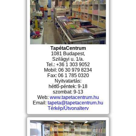
TapétaCentrum
1081 Budapest,
Szilágyi u. 1/a.
Tel.: +36 1 303 9052
Mobil: 06 30 979 8234
Fax: 06 1 785 0320
Nyitvatartás:
hétfő-péntek: 9-18
szombat: 9-13
Web:
www.tapetacentrum.hu
Email:
tapeta@tapetacentrum.hu
Térkép/Útvonalterv