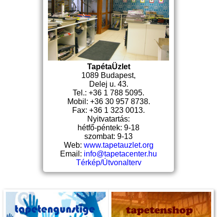
TapétaÜzlet
1089 Budapest,
Delej u. 43.
Tel.: +36 1 788 5095.
Mobil: +36 30 957 8738.
Fax: +36 1 323 0013.
Nyitvatartás:
hétfő-péntek: 9-18
szombat: 9-13
Web:
www.tapetauzlet.org
Email:
info@tapetacenter.hu
Térkép/Útvonalterv