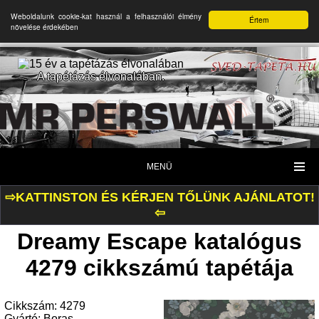
Weboldalunk cookie-kat használ a felhasználói élmény
Értem
növelése érdekében
A tapétázás élvonalában.
MENÜ
⇨KATTINSTON ÉS KÉRJEN TŐLÜNK AJÁNLATOT!
⇦
Dreamy Escape katalógus
4279 cikkszámú tapétája
Cikkszám: 4279
Gyártó: Boras