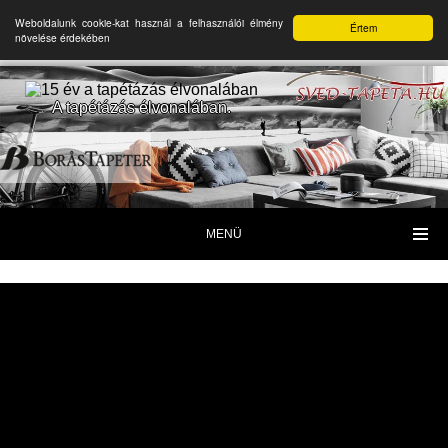
Weboldalunk cookie-kat használ a felhasználói élmény
Értem
növelése érdekében
A tapétázás élvonalában.
MENÜ