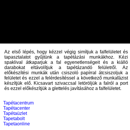
Az első lépés, hogy kézzel végig simítjuk a falfelületet és
tapasztalatot gyűjtünk a tapétázási munkákhoz. Kézi
spaklival átkaparjuk a fal egyenetlenségeit és a kiálló
darabokat eltávolítjuk a tapétázandó felületről. Az
előkészítési munkák után csiszoló papírral átcsiszoljuk a
felületet és ezzel a felérdesítéssel a következő munkafázist
készítjük elő. Kicsavart szivaccsal letöröljük a falról a port
és ezzel előkészítjük a glettelés javításához a falfelületet.
Tapétacentrum
Tapétacenter
Tapétaüzlet
Tapetabolt
Tapetaonline