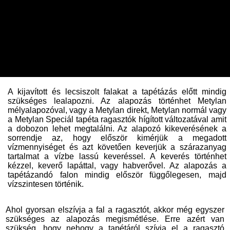
A kijavított és lecsiszolt falakat a tapétázás előtt mindig
szükséges lealapozni. Az alapozás történhet Metylan
mélyalapozóval, vagy a Metylan direkt, Metylan normál vagy
a Metylan Speciál tapéta ragasztók hígított változatával amit
a dobozon lehet megtalálni. Az alapozó kikeverésének a
sorrendje az, hogy először kimérjük a megadott
vízmennyiséget és azt követően keverjük a szárazanyag
tartalmat a vízbe lassú keveréssel. A keverés történhet
kézzel, keverő lapáttal, vagy habverővel. Az alapozás a
tapétázandó falon mindig először függőlegesen, majd
vízszintesen történik.
Ahol gyorsan elszívja a fal a ragasztót, akkor még egyszer
szükséges az alapozás megismétlése. Erre azért van
szükség, hogy nehogy a tapétáról szívja el a ragasztó