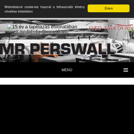
Weboldalunk cookie-kat használ a felhasználói élmény
Értem
növelése érdekében
A tapétázás élvonalában.
MENÜ