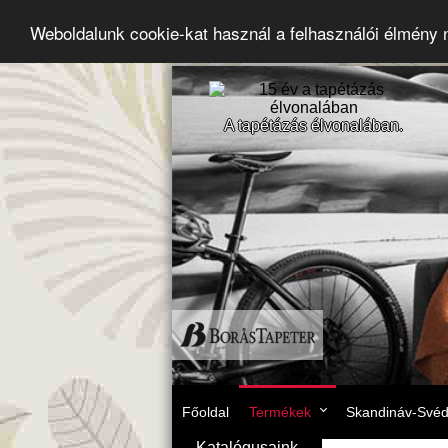
Weboldalunk cookie-kat használ a felhasználói élmény
A tapétázás élvonalában.
Főoldal
Termékek
Skandináv-Svéd 
Katalógusaink