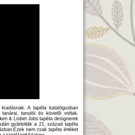
 kiadásnak. A tapéta katalógusban
anárai, tanulói és követői voltak.
ken & Lisbet Jobs tapéta designerek
tán gyártották a 21. század tapéta
tásban.Ezek nem csak tapéta értéket
a tapétázott falakon.