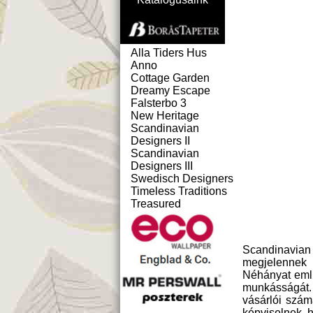
Alla Tiders Hus
Anno
Cottage Garden
Dreamy Escape
Falsterbo 3
New Heritage
Scandinavian
Designers II
Scandinavian
Designers III
Swedisch Designers
Timeless Traditions
Treasured
Scandinavian
megjelennek 
Néhányat emlí
munkásságát.
vásárlói szám
képviselnek, 