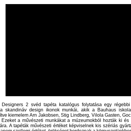
 Designers 2 svéd tapéta katalógus folytatása egy régebbi
a skandináv design ikonok munkái, akik a Bauhaus iskola t
tve kiemelem Arn Jakobsen, Stig Lindberg, Vilola Gasten, Goc
 Ezeket a művészeti munkákat a múzeumokból hozták ki és u
ára. A tapéták művészeti értéket képviselnek kis szériás gyár
hanem szellemi értéket, örökséget hordoznak a környezetünkben 