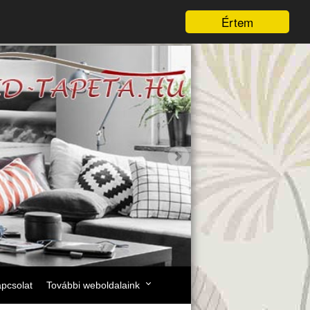
Értem
pcsolat
További weboldalaink