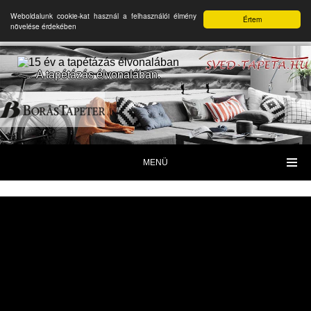
Weboldalunk cookie-kat használ a felhasználói élmény
Értem
növelése érdekében
A tapétázás élvonalában.
MENÜ