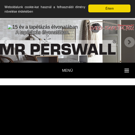
Weboldalunk cookie-kat használ a felhasználói élmény
Értem
növelése érdekében
A tapétázás élvonalában.
MENÜ