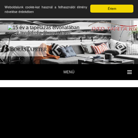
Weboldalunk cookie-kat használ a felhasználói élmény
Értem
növelése érdekében
A tapétázás élvonalában.
MENÜ