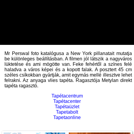
Mr Perswal foto katalógusa a New York pillanatait mutatja
be különleges beállításban. A filmen jól látszik a nagyváros
lüktetése és ami mögötte van. Feke fehértől a színes felé
haladva a város képei és a kopott falak. A posztert 45 cm
széles csíkokban gyártják, amit egymás mellé illesztve lehet
felrakni. Az anyaga vlies tapéta. Ragasztója Metylan direkt
tapéta ragasztó.
Tapétacentrum
Tapétacenter
Tapétaüzlet
Tapetabolt
Tapetaonline