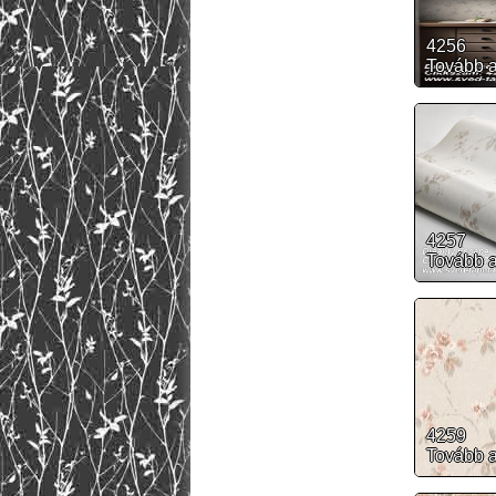
4256
Tovább 
4257
Tovább 
4259
Tovább 