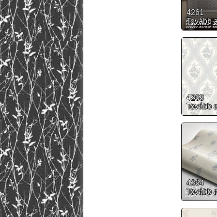
4261
Tovább 
4263
Tovább 
4264
Tovább 