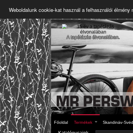
Weboldalunk cookie-kat használ a felhasználói élmény
A tapétázás élvonalában.
Főoldal
Termékek
Skandináv-Svéd 
Katalógusaink