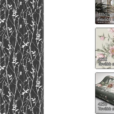
4250
Tovább 
4252
Tovább 
4253
Tovább 