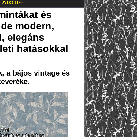
LATOT!⇦
gmintákat és
, de modern,
, elegáns
eti hatásokkal
, a bájos vintage és
keveréke.
1904
Tovább az adatokhoz