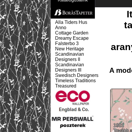
I
Alla Tiders Hus
t
Anno
Cottage Garden
Dreamy Escape
Falsterbo 3
aran
New Heritage
Scandinavian
Designers II
Scandinavian
A mode
Designers III
Swedisch Designers
Timeless Traditions
Treasured
1901
Tovább 