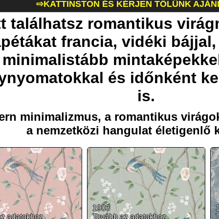
⇨KATTINSTON ÉS KÉRJEN TŐLÜNK AJÁN
tt találhatsz romantikus virá
apétákat francia, vidéki bájjal
minimalistább mintaképekkel
ynyomatokkal és időnként kel
is.
rn minimalizmus, a romantikus virágok
a nemzetközi hangulat életigenlő 
1903
az adatokhoz
Tovább az adatokhoz