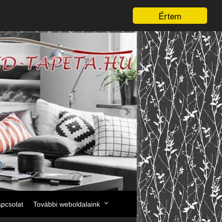
Értem
pcsolat
További weboldalaink